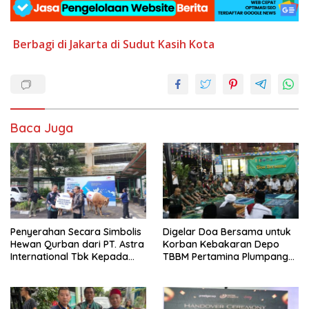
Berbagi
di Jakarta
di Sudut
Kasih
Kota
Baca Juga
Penyerahan Secara Simbolis
Digelar Doa Bersama untuk
Hewan Qurban dari PT. Astra
Korban Kebakaran Depo
International Tbk Kepada
TBBM Pertamina Plumpang
Wali Kota Jakarta Utara.
Jakarta Utara