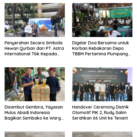
Penyerahan Secara Simbolis
Digelar Doa Bersama untuk
Hewan Qurban dari PT. Astra
Korban Kebakaran Depo
International Tbk Kepada
TBBM Pertamina Plumpang
Wali Kota Jakarta Utara.
Jakarta Utara
Disambut Gembira, Yayasan
Handover Ceremony Distrik
Mulus Abadi Indonesia
Otomotif PIK 2, Rudy Salim
Bagikan Sembako ke Warga
Serahkan 66 Unit ke Tenant
Tak Mampu