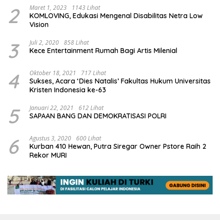
2
Maret 1, 2023
1143 Lihat
KOMLOVING, Edukasi Mengenal Disabilitas Netra Low
Vision
3
Juli 2, 2020
858 Lihat
Kece Entertainment Rumah Bagi Artis Milenial
4
Oktober 18, 2021
717 Lihat
Sukses, Acara ‘Dies Natalis’ Fakultas Hukum Universitas
Kristen Indonesia ke-63
5
Januari 22, 2021
612 Lihat
SAPAAN BANG DAN DEMOKRATISASI POLRI
6
Agustus 3, 2020
600 Lihat
Kurban 410 Hewan, Putra Siregar Owner Pstore Raih 2
Rekor MURI