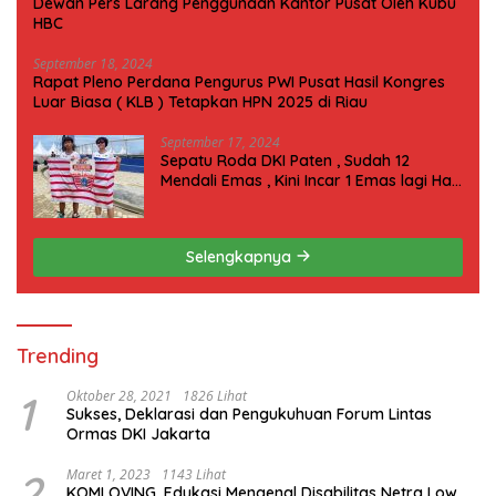
Dewan Pers Larang Penggunaan Kantor Pusat Oleh Kubu
HBC
September 18, 2024
Rapat Pleno Perdana Pengurus PWI Pusat Hasil Kongres
Luar Biasa ( KLB ) Tetapkan HPN 2025 di Riau
September 17, 2024
Sepatu Roda DKI Paten , Sudah 12
Mendali Emas , Kini Incar 1 Emas lagi Hari
ini
Selengkapnya
Trending
1
Oktober 28, 2021
1826 Lihat
Sukses, Deklarasi dan Pengukuhuan Forum Lintas
Ormas DKI Jakarta
2
Maret 1, 2023
1143 Lihat
KOMLOVING, Edukasi Mengenal Disabilitas Netra Low