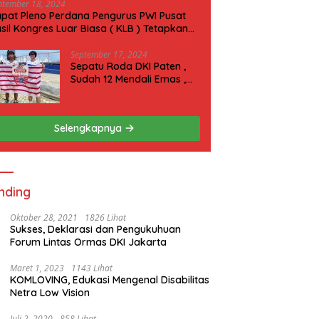
ptember 18, 2024
pat Pleno Perdana Pengurus PWI Pusat
sil Kongres Luar Biasa ( KLB ) Tetapkan
N 2025 di Riau
September 17, 2024
Sepatu Roda DKI Paten ,
Sudah 12 Mendali Emas ,
Kini Incar 1 Emas lagi Hari
ini
Selengkapnya
nding
Oktober 28, 2021
1826 Lihat
Sukses, Deklarasi dan Pengukuhuan
Forum Lintas Ormas DKI Jakarta
Maret 1, 2023
1143 Lihat
KOMLOVING, Edukasi Mengenal Disabilitas
Netra Low Vision
Juli 2, 2020
858 Lihat