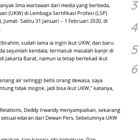
3
anyak lima wartawan dari media yang berbeda,
n (UKW) di Lembaga Sertifikasi Profesi (LSP)
, Jumat- Sabtu 31 Januari – 1 Februari 2020, di
4
.
brahim, sudah lama ia ingin ikut UKW, dan baru
5
a sejumlah kendala, termasuk masalah banjir di
di Jakarta Barat, namun ia tetap bertekad ikut
6
enang air setinggi betis orang dewasa, saya
ung tidak mogok, jadi bisa ikut UKW,” katanya,
 Relations, Deddy Irwandy menyampaikan, sekarang
i, sesuai edaran dari Dewan Pers. Sebelumnya UKW
lamakan, tapi karena ada ketentuan. Dan