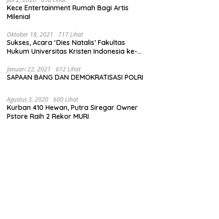
Kece Entertainment Rumah Bagi Artis
Milenial
Oktober 18, 2021
717 Lihat
Sukses, Acara ‘Dies Natalis’ Fakultas
Hukum Universitas Kristen Indonesia ke-
63
Januari 22, 2021
612 Lihat
SAPAAN BANG DAN DEMOKRATISASI POLRI
Agustus 3, 2020
600 Lihat
Kurban 410 Hewan, Putra Siregar Owner
Pstore Raih 2 Rekor MURI