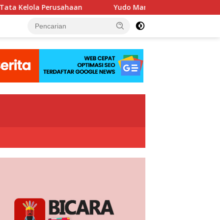
an
Yudo Margono Pimpin Ziarah HUT Ke-40 PPAL di Kali