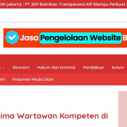
P Buktikan Transparansi KIP Mampu Perkuat Tata Kelola Perusaha
a
Ekonomi
Hukum dan Kriminal
Pendidikan
Kolom
ami
Pedoman Media Siber
 Lima Wartawan Kompeten di