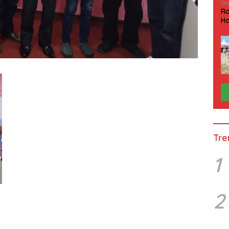
Se
Ra
Ha
HP
Tre
1
2