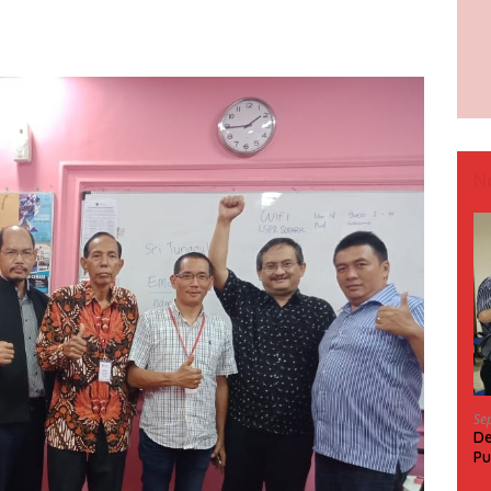
N
Se
De
Pu