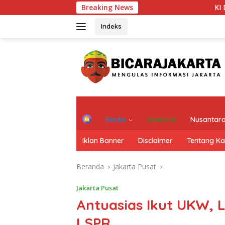
Langsung
Breaking News
KI DKI Jakarta : PT JIE
ke
konten
Indeks
H
Berita
Nasional
Nusantar
o
m
Iklan Banner
Disclaimer
Tentang K
e
Beranda
Jakarta Pusat
Jakarta Pusat
Antuasias Ikut UKW,
LSPR