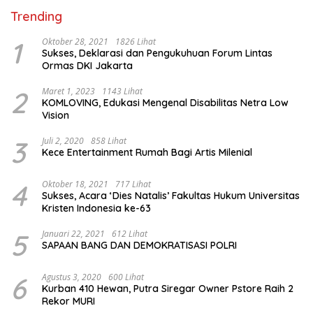
Trending
1
Oktober 28, 2021
1826 Lihat
Sukses, Deklarasi dan Pengukuhuan Forum Lintas
Ormas DKI Jakarta
2
Maret 1, 2023
1143 Lihat
KOMLOVING, Edukasi Mengenal Disabilitas Netra Low
Vision
3
Juli 2, 2020
858 Lihat
Kece Entertainment Rumah Bagi Artis Milenial
4
Oktober 18, 2021
717 Lihat
Sukses, Acara ‘Dies Natalis’ Fakultas Hukum Universitas
Kristen Indonesia ke-63
5
Januari 22, 2021
612 Lihat
SAPAAN BANG DAN DEMOKRATISASI POLRI
6
Agustus 3, 2020
600 Lihat
Kurban 410 Hewan, Putra Siregar Owner Pstore Raih 2
Rekor MURI