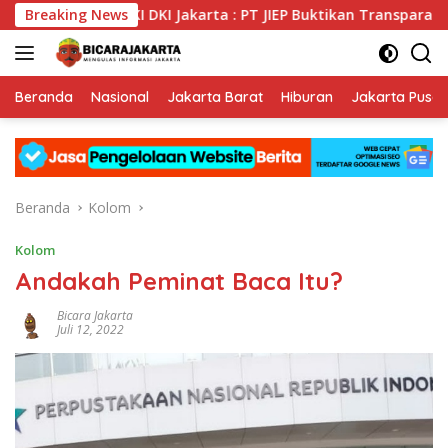
Langsung
Breaking News
KI DKI Jakarta : PT JIEP Buktikan Transparansi KIP Ma
ke
konten
Beranda
Nasional
Jakarta Barat
Hiburan
Jakarta Pusat
Beranda
Kolom
Kolom
Andakah Peminat Baca Itu?
Bicara Jakarta
Juli 12, 2022