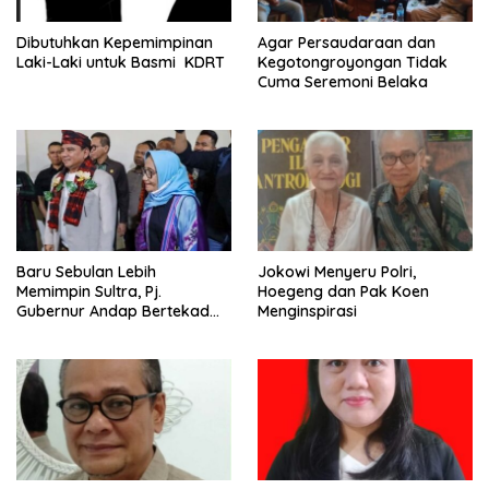
Dibutuhkan Kepemimpinan
Agar Persaudaraan dan
Laki-Laki untuk Basmi KDRT
Kegotongroyongan Tidak
Cuma Seremoni Belaka
Baru Sebulan Lebih
Jokowi Menyeru Polri,
Memimpin Sultra, Pj.
Hoegeng dan Pak Koen
Gubernur Andap Bertekad
Menginspirasi
Maknai “Mia Ogena
Bhawangi Yi Sulawesi
Tenggara