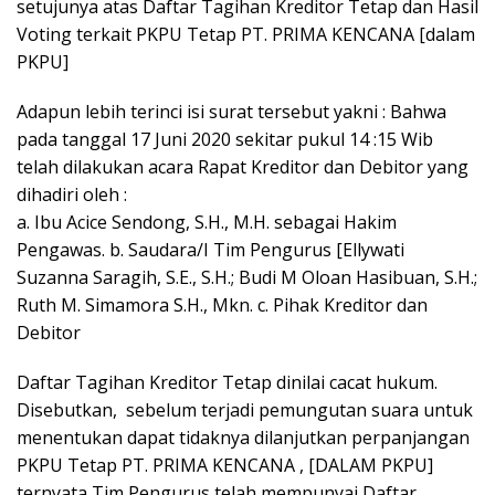
setujunya atas Daftar Tagihan Kreditor Tetap dan Hasil
Voting terkait PKPU Tetap PT. PRIMA KENCANA [dalam
PKPU]
Adapun lebih terinci isi surat tersebut yakni : Bahwa
pada tanggal 17 Juni 2020 sekitar pukul 14 :15 Wib
telah dilakukan acara Rapat Kreditor dan Debitor yang
dihadiri oleh :
a. Ibu Acice Sendong, S.H., M.H. sebagai Hakim
Pengawas. b. Saudara/I Tim Pengurus [Ellywati
Suzanna Saragih, S.E., S.H.; Budi M Oloan Hasibuan, S.H.;
Ruth M. Simamora S.H., Mkn. c. Pihak Kreditor dan
Debitor
Daftar Tagihan Kreditor Tetap dinilai cacat hukum.
Disebutkan, sebelum terjadi pemungutan suara untuk
menentukan dapat tidaknya dilanjutkan perpanjangan
PKPU Tetap PT. PRIMA KENCANA , [DALAM PKPU]
ternyata Tim Pengurus telah mempunyai Daftar