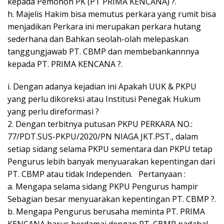
kepada Pemohon PK (PT PRIMA KENCANA) ?.
h. Majelis Hakim bisa memutus perkara yang rumit bisa
menjadikan Perkara ini merupakan perkara hutang
sederhana dan Bahkan seolah-olah melepaskan
tanggungjawab PT. CBMP dan membebankannnya
kepada PT. PRIMA KENCANA ?.
i. Dengan adanya kejadian ini Apakah UUK & PKPU
yang perlu dikoreksi atau Institusi Penegak Hukum
yang perlu direformasi ?
2. Dengan terbitnya putusan PKPU PERKARA NO.:
77/PDT.SUS-PKPU/2020/PN NIAGA JKT.PST., dalam
setiap sidang selama PKPU sementara dan PKPU tetap
Pengurus lebih banyak menyuarakan kepentingan dari
PT. CBMP atau tidak Independen. Pertanyaan :
a. Mengapa selama sidang PKPU Pengurus hampir
Sebagian besar menyuarakan kepentingan PT. CBMP ?.
b. Mengapa Pengurus berusaha meminta PT. PRIMA
KENCANA harus berdamai dengan PT. CBMP padahal