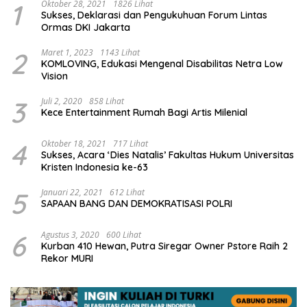
1
Oktober 28, 2021
1826 Lihat
Sukses, Deklarasi dan Pengukuhuan Forum Lintas
Ormas DKI Jakarta
2
Maret 1, 2023
1143 Lihat
KOMLOVING, Edukasi Mengenal Disabilitas Netra Low
Vision
3
Juli 2, 2020
858 Lihat
Kece Entertainment Rumah Bagi Artis Milenial
4
Oktober 18, 2021
717 Lihat
Sukses, Acara ‘Dies Natalis’ Fakultas Hukum Universitas
Kristen Indonesia ke-63
5
Januari 22, 2021
612 Lihat
SAPAAN BANG DAN DEMOKRATISASI POLRI
6
Agustus 3, 2020
600 Lihat
Kurban 410 Hewan, Putra Siregar Owner Pstore Raih 2
Rekor MURI