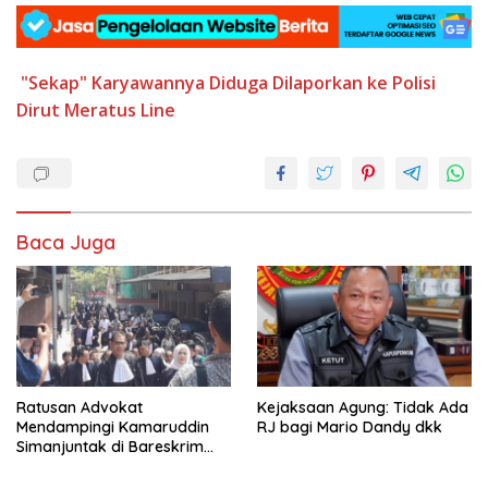
"Sekap" Karyawannya
Diduga
Dilaporkan ke Polisi
Dirut Meratus Line
Baca Juga
Ratusan Advokat
Kejaksaan Agung: Tidak Ada
Mendampingi Kamaruddin
RJ bagi Mario Dandy dkk
Simanjuntak di Bareskrim
Polri