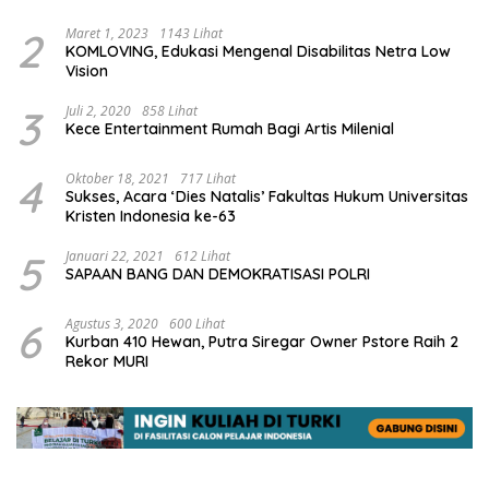
2
Maret 1, 2023
1143 Lihat
KOMLOVING, Edukasi Mengenal Disabilitas Netra Low
Vision
3
Juli 2, 2020
858 Lihat
Kece Entertainment Rumah Bagi Artis Milenial
4
Oktober 18, 2021
717 Lihat
Sukses, Acara ‘Dies Natalis’ Fakultas Hukum Universitas
Kristen Indonesia ke-63
5
Januari 22, 2021
612 Lihat
SAPAAN BANG DAN DEMOKRATISASI POLRI
6
Agustus 3, 2020
600 Lihat
Kurban 410 Hewan, Putra Siregar Owner Pstore Raih 2
Rekor MURI