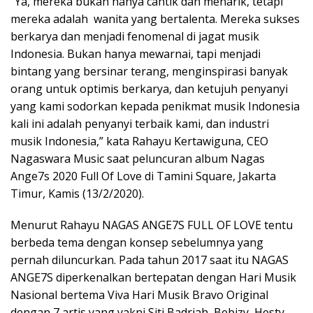
“Ya, mereka bukan hanya cantik dan menarik, tetapi
mereka adalah wanita yang bertalenta. Mereka sukses
berkarya dan menjadi fenomenal di jagat musik
Indonesia. Bukan hanya mewarnai, tapi menjadi
bintang yang bersinar terang, menginspirasi banyak
orang untuk optimis berkarya, dan ketujuh penyanyi
yang kami sodorkan kepada penikmat musik Indonesia
kali ini adalah penyanyi terbaik kami, dan industri
musik Indonesia,” kata Rahayu Kertawiguna, CEO
Nagaswara Music saat peluncuran album Nagas
Ange7s 2020 Full Of Love di Tamini Square, Jakarta
Timur, Kamis (13/2/2020).
Menurut Rahayu NAGAS ANGE7S FULL OF LOVE tentu
berbeda tema dengan konsep sebelumnya yang
pernah diluncurkan. Pada tahun 2017 saat itu NAGAS
ANGE7S diperkenalkan bertepatan dengan Hari Musik
Nasional bertema Viva Hari Musik Bravo Original
dengan 7 artis yang yakni Siti Badriah, Bebizy, Hesty