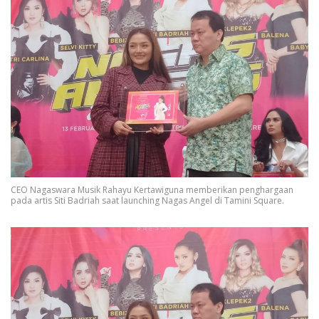
CEO Nagaswara Musik Rahayu Kertawiguna memberikan penghargaan
pada artis Siti Badriah saat launching Nagas Angel di Tamini Square.