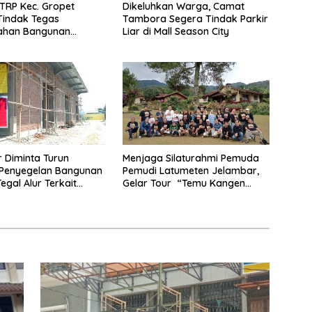
TRP Kec. Gropet
Dikeluhkan Warga, Camat
Tindak Tegas
Tambora Segera Tindak Parkir
han Bangunan
Liar di Mall Season City
anpa Izin di Tanjung
 Diminta Turun
Menjaga Silaturahmi Pemuda
 Penyegelan Bangunan
Pemudi Latumeten Jelambar,
egal Alur Terkait
Gelar Tour “Temu Kangen
MB Palsu
Latumeten”