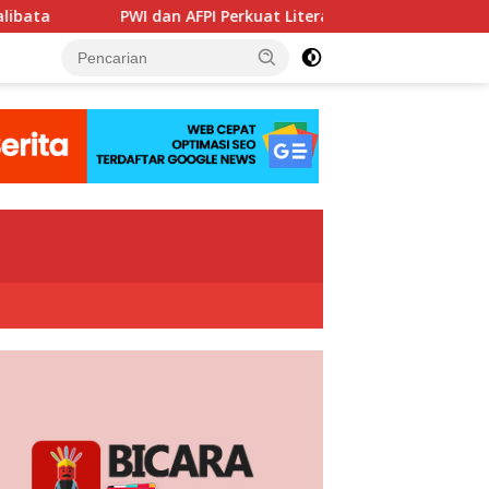
n AFPI Perkuat Literasi Pindar, Pers Didorong Jadi Garda Terdep