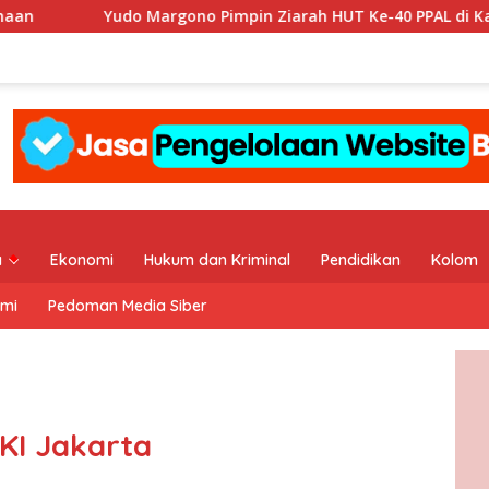
rgono Pimpin Ziarah HUT Ke-40 PPAL di Kalibata
PWI da
a
Ekonomi
Hukum dan Kriminal
Pendidikan
Kolom
ami
Pedoman Media Siber
KI Jakarta