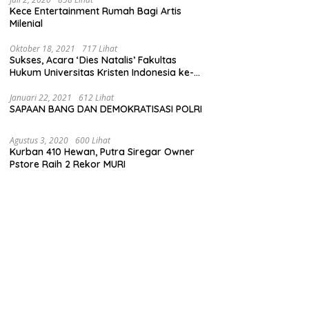
Kece Entertainment Rumah Bagi Artis
Milenial
Oktober 18, 2021
717 Lihat
Sukses, Acara ‘Dies Natalis’ Fakultas
Hukum Universitas Kristen Indonesia ke-
63
Januari 22, 2021
612 Lihat
SAPAAN BANG DAN DEMOKRATISASI POLRI
Agustus 3, 2020
600 Lihat
Kurban 410 Hewan, Putra Siregar Owner
Pstore Raih 2 Rekor MURI