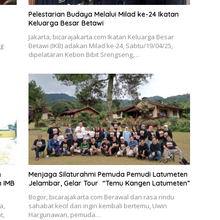
Pelestarian Budaya Melalui Milad ke-24 Ikatan
Keluarga Besar Betawi
Jakarta, bicarajakarta.com Ikatan Keluarga Besar
ng
Betawi (IKB) adakan Milad ke-24, Sabtu/19/04/25,
dipelataran Kebon Bibit Srengseng,…
n
Menjaga Silaturahmi Pemuda Pemudi Latumeten
n IMB
Jelambar, Gelar Tour “Temu Kangen Latumeten”
Bogor, bicarajakarta.com Berawal dari rasa rindu
a,
sahabat kecil dan ingin kembali bertemu, Uwin
t,
Hargunawan, pemuda…