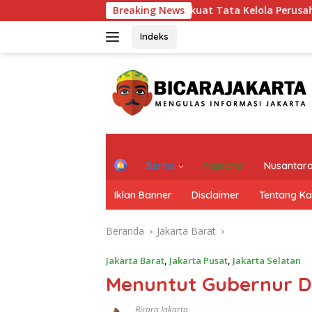
Langsung
ansi KIP Mampu Perkuat Tata Kelola Perusahaan
Breaking News
Yudo Ma
ke
konten
Indeks
H
Berita
Nasional
Nusantar
o
m
Iklan Banner
Disclaimer
Tentang K
e
Beranda
Jakarta Barat
Jakarta Barat
,
Jakarta Pusat
,
Jakarta Selatan
Menuntut Gubernur D
Bicara Jakarta