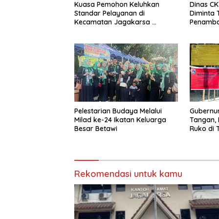
Kuasa Pemohon Keluhkan
Dinas CK
Standar Pelayanan di
Diminta 
Kecamatan Jagakarsa
Penamba
Jakarta Selatan
Diduga T
Duren
Pelestarian Budaya Melalui
Gubernur
Milad ke-24 Ikatan Keluarga
Tangan,
Besar Betawi
Ruko di T
Dugaan I
Rekomendasi untuk kamu