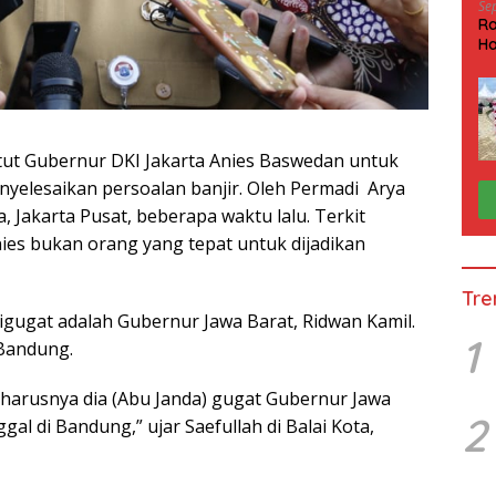
Se
Ra
Ha
HP
t Gubernur DKI Jakarta Anies Baswedan untuk
yelesaikan persoalan banjir. Oleh Permadi Arya
, Jakarta Pusat, beberapa waktu lalu. Terkit
ies bukan orang yang tepat untuk dijadikan
Tre
gugat adalah Gubernur Jawa Barat, Ridwan Kamil.
1
 Bandung.
 harusnya dia (Abu Janda) gugat Gubernur Jawa
2
gal di Bandung,” ujar Saefullah di Balai Kota,