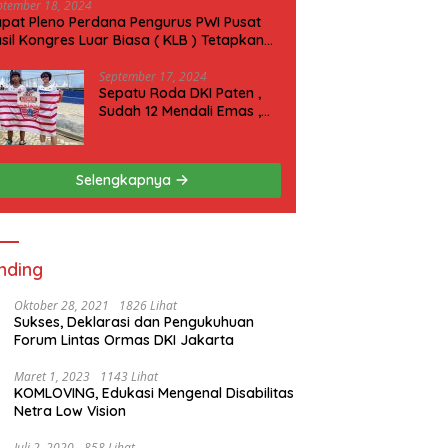
ptember 18, 2024
pat Pleno Perdana Pengurus PWI Pusat
sil Kongres Luar Biasa ( KLB ) Tetapkan
N 2025 di Riau
September 17, 2024
Sepatu Roda DKI Paten ,
Sudah 12 Mendali Emas ,
Kini Incar 1 Emas lagi Hari
ini
Selengkapnya
nding
Oktober 28, 2021
1826 Lihat
Sukses, Deklarasi dan Pengukuhuan
Forum Lintas Ormas DKI Jakarta
Maret 1, 2023
1143 Lihat
KOMLOVING, Edukasi Mengenal Disabilitas
Netra Low Vision
Juli 2, 2020
858 Lihat