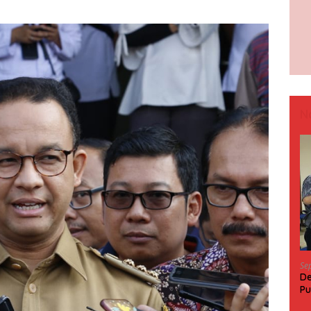
N
Se
De
Pu