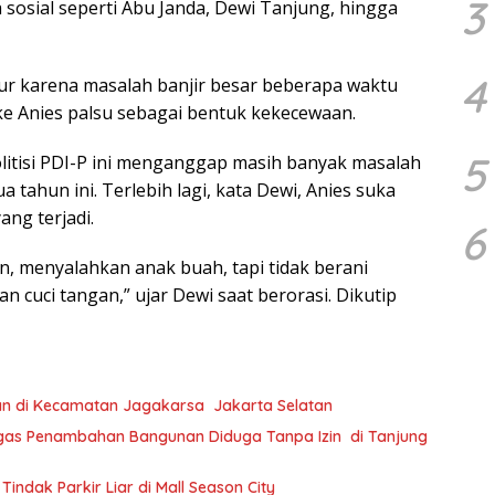
3
ia sosial seperti Abu Janda, Dewi Tanjung, hingga
4
r karena masalah banjir besar beberapa waktu
ke Anies palsu sebagai bentuk kekecewaan.
5
itisi PDI-P ini menganggap masih banyak masalah
a tahun ini. Terlebih lagi, kata Dewi, Anies suka
ng terjadi.
6
n, menyalahkan anak buah, tapi tidak berani
 cuci tangan,” ujar Dewi saat berorasi. Dikutip
n di Kecamatan Jagakarsa Jakarta Selatan
egas Penambahan Bangunan Diduga Tanpa Izin di Tanjung
ndak Parkir Liar di Mall Season City