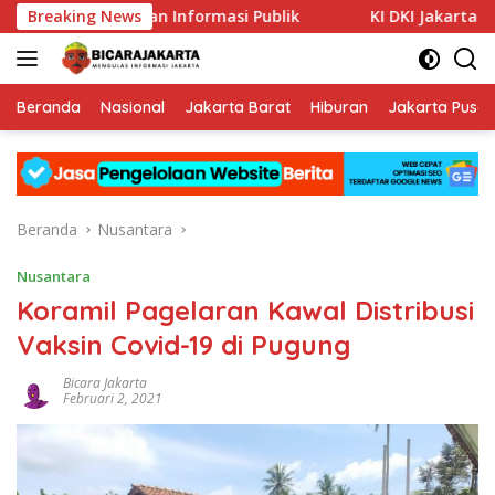
Langsung
 Keterbukaan Informasi Publik
Breaking News
KI DKI Jakarta : PT JIEP
ke
konten
Beranda
Nasional
Jakarta Barat
Hiburan
Jakarta Pusat
Beranda
Nusantara
Nusantara
Koramil Pagelaran Kawal Distribusi
Vaksin Covid-19 di Pugung
Bicara Jakarta
Februari 2, 2021