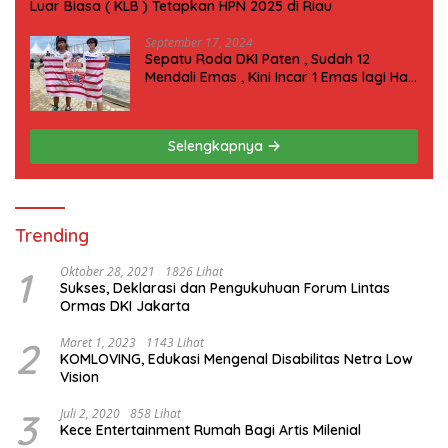
Luar Biasa ( KLB ) Tetapkan HPN 2025 di Riau
September 17, 2024
Sepatu Roda DKI Paten , Sudah 12
Mendali Emas , Kini Incar 1 Emas lagi Hari
ini
Selengkapnya
Trending
1
Oktober 28, 2021
1826 Lihat
Sukses, Deklarasi dan Pengukuhuan Forum Lintas
Ormas DKI Jakarta
2
Maret 1, 2023
1143 Lihat
KOMLOVING, Edukasi Mengenal Disabilitas Netra Low
Vision
3
Juli 2, 2020
858 Lihat
Kece Entertainment Rumah Bagi Artis Milenial