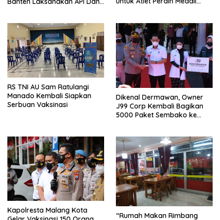
untuk Atlet Peraih Medali
Banten Laksanakan API Dan
Olimpiade Tokyo 2020
Rakernas Pewarna Indonesia
Di Kaliurang
RS TNI AU Sam Ratulangi
Manado Kembali Siapkan
Dikenal Dermawan, Owner
Serbuan Vaksinasi
J99 Corp Kembali Bagikan
5000 Paket Sembako ke
Warga Malang Raya
Kapolresta Malang Kota
“Rumah Makan Rimbang
Gelar Vaksinasi 150 Orang