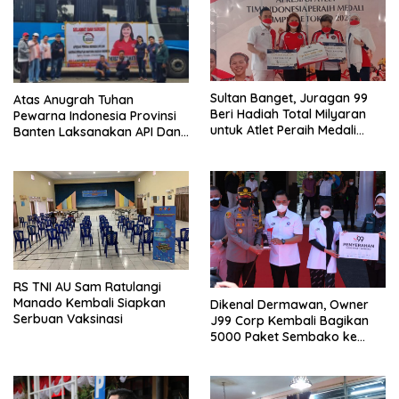
Sultan Banget, Juragan 99
Atas Anugrah Tuhan
Beri Hadiah Total Milyaran
Pewarna Indonesia Provinsi
untuk Atlet Peraih Medali
Banten Laksanakan API Dan
Olimpiade Tokyo 2020
Rakernas Pewarna Indonesia
Di Kaliurang
RS TNI AU Sam Ratulangi
Manado Kembali Siapkan
Dikenal Dermawan, Owner
Serbuan Vaksinasi
J99 Corp Kembali Bagikan
5000 Paket Sembako ke
Warga Malang Raya