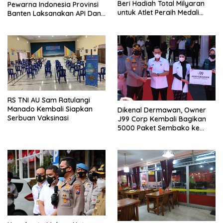
Beri Hadiah Total Milyaran
Pewarna Indonesia Provinsi
untuk Atlet Peraih Medali
Banten Laksanakan API Dan
Olimpiade Tokyo 2020
Rakernas Pewarna Indonesia
Di Kaliurang
RS TNI AU Sam Ratulangi
Manado Kembali Siapkan
Dikenal Dermawan, Owner
Serbuan Vaksinasi
J99 Corp Kembali Bagikan
5000 Paket Sembako ke
Warga Malang Raya