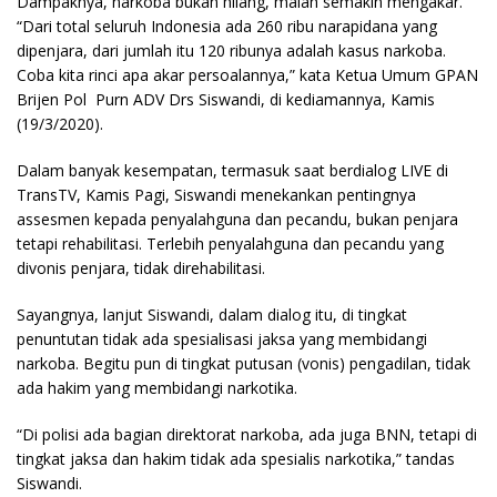
Dampaknya, narkoba bukan hilang, malah semakin mengakar.
“Dari total seluruh Indonesia ada 260 ribu narapidana yang
dipenjara, dari jumlah itu 120 ribunya adalah kasus narkoba.
Coba kita rinci apa akar persoalannya,” kata Ketua Umum GPAN
Brijen Pol Purn ADV Drs Siswandi, di kediamannya, Kamis
(19/3/2020).
Dalam banyak kesempatan, termasuk saat berdialog LIVE di
TransTV, Kamis Pagi, Siswandi menekankan pentingnya
assesmen kepada penyalahguna dan pecandu, bukan penjara
tetapi rehabilitasi. Terlebih penyalahguna dan pecandu yang
divonis penjara, tidak direhabilitasi.
Sayangnya, lanjut Siswandi, dalam dialog itu, di tingkat
penuntutan tidak ada spesialisasi jaksa yang membidangi
narkoba. Begitu pun di tingkat putusan (vonis) pengadilan, tidak
ada hakim yang membidangi narkotika.
“Di polisi ada bagian direktorat narkoba, ada juga BNN, tetapi di
tingkat jaksa dan hakim tidak ada spesialis narkotika,” tandas
Siswandi.