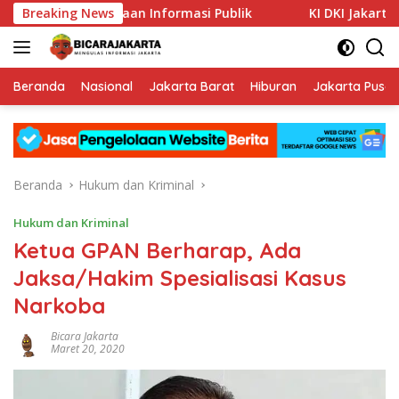
Langsung
 Keterbukaan Informasi Publik
Breaking News
KI DKI Jakarta : PT JIEP
ke
konten
Beranda
Nasional
Jakarta Barat
Hiburan
Jakarta Pusat
Beranda
Hukum dan Kriminal
Hukum dan Kriminal
Ketua GPAN Berharap, Ada
Jaksa/Hakim Spesialisasi Kasus
Narkoba
Bicara Jakarta
Maret 20, 2020