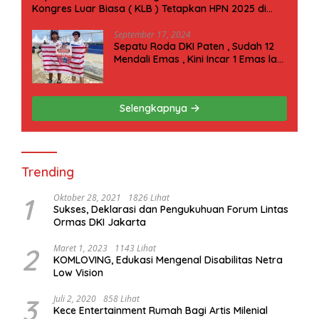
Kongres Luar Biasa ( KLB ) Tetapkan HPN 2025 di
Riau
September 17, 2024
Sepatu Roda DKI Paten , Sudah 12
Mendali Emas , Kini Incar 1 Emas lagi
Hari ini
Selengkapnya
Trending
1
Oktober 28, 2021
1826 Lihat
Sukses, Deklarasi dan Pengukuhuan Forum Lintas
Ormas DKI Jakarta
2
Maret 1, 2023
1143 Lihat
KOMLOVING, Edukasi Mengenal Disabilitas Netra
Low Vision
3
Juli 2, 2020
858 Lihat
Kece Entertainment Rumah Bagi Artis Milenial