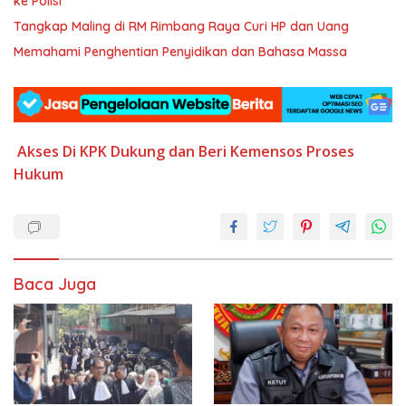
ke Polisi
Tangkap Maling di RM Rimbang Raya Curi HP dan Uang
Memahami Penghentian Penyidikan dan Bahasa Massa
Akses
Di KPK
Dukung dan Beri
Kemensos
Proses
Hukum
Baca Juga