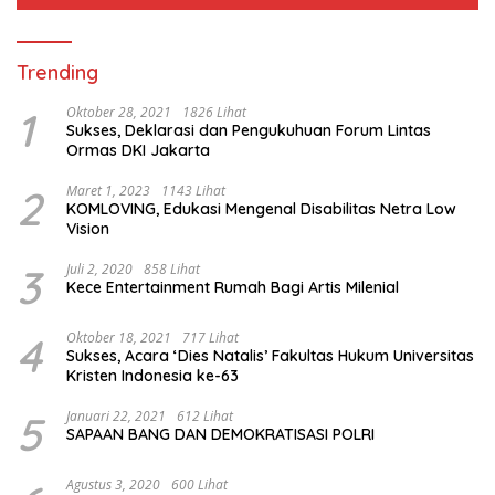
Trending
1
Oktober 28, 2021
1826 Lihat
Sukses, Deklarasi dan Pengukuhuan Forum Lintas
Ormas DKI Jakarta
2
Maret 1, 2023
1143 Lihat
KOMLOVING, Edukasi Mengenal Disabilitas Netra Low
Vision
3
Juli 2, 2020
858 Lihat
Kece Entertainment Rumah Bagi Artis Milenial
4
Oktober 18, 2021
717 Lihat
Sukses, Acara ‘Dies Natalis’ Fakultas Hukum Universitas
Kristen Indonesia ke-63
5
Januari 22, 2021
612 Lihat
SAPAAN BANG DAN DEMOKRATISASI POLRI
Agustus 3, 2020
600 Lihat