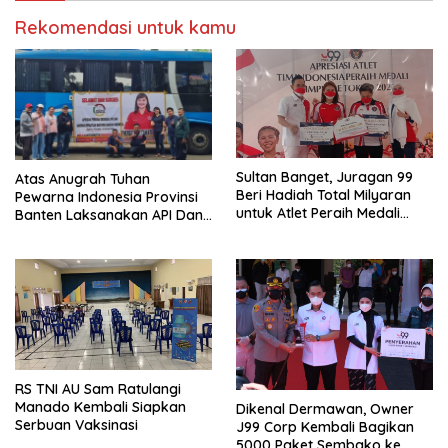
Rekomendasi untuk kamu
Sultan Banget, Juragan 99
Atas Anugrah Tuhan
Beri Hadiah Total Milyaran
Pewarna Indonesia Provinsi
untuk Atlet Peraih Medali
Banten Laksanakan API Dan
Olimpiade Tokyo 2020
Rakernas Pewarna Indonesia
Di Kaliurang
RS TNI AU Sam Ratulangi
Manado Kembali Siapkan
Dikenal Dermawan, Owner
Serbuan Vaksinasi
J99 Corp Kembali Bagikan
5000 Paket Sembako ke