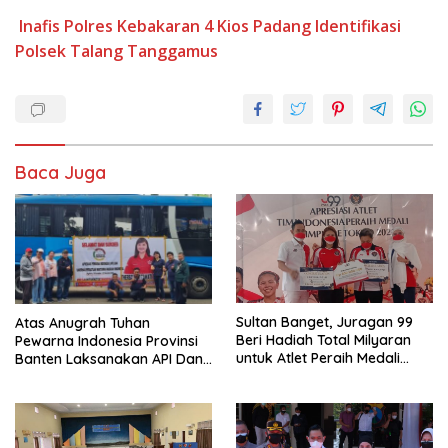
Inafis Polres
Kebakaran 4 Kios
Padang Identifikasi
Polsek
Talang
Tanggamus
Baca Juga
Sultan Banget, Juragan 99
Atas Anugrah Tuhan
Beri Hadiah Total Milyaran
Pewarna Indonesia Provinsi
untuk Atlet Peraih Medali
Banten Laksanakan API Dan
Olimpiade Tokyo 2020
Rakernas Pewarna Indonesia
Di Kaliurang