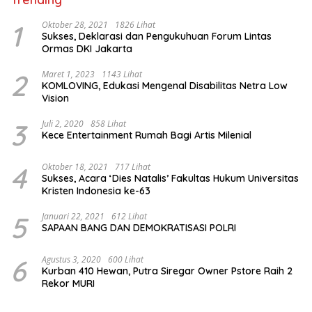
1
Oktober 28, 2021
1826 Lihat
Sukses, Deklarasi dan Pengukuhuan Forum Lintas
Ormas DKI Jakarta
2
Maret 1, 2023
1143 Lihat
KOMLOVING, Edukasi Mengenal Disabilitas Netra Low
Vision
3
Juli 2, 2020
858 Lihat
Kece Entertainment Rumah Bagi Artis Milenial
4
Oktober 18, 2021
717 Lihat
Sukses, Acara ‘Dies Natalis’ Fakultas Hukum Universitas
Kristen Indonesia ke-63
5
Januari 22, 2021
612 Lihat
SAPAAN BANG DAN DEMOKRATISASI POLRI
6
Agustus 3, 2020
600 Lihat
Kurban 410 Hewan, Putra Siregar Owner Pstore Raih 2
Rekor MURI