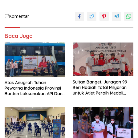
Komentar
Baca Juga
Sultan Banget, Juragan 99
Atas Anugrah Tuhan
Beri Hadiah Total Milyaran
Pewarna Indonesia Provinsi
untuk Atlet Peraih Medali
Banten Laksanakan API Dan
Olimpiade Tokyo 2020
Rakernas Pewarna Indonesia
Di Kaliurang