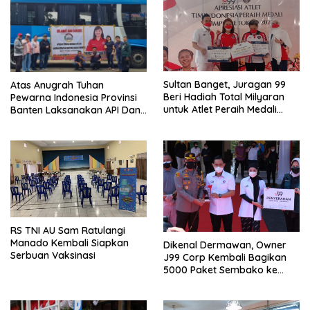
Sultan Banget, Juragan 99
Atas Anugrah Tuhan
Beri Hadiah Total Milyaran
Pewarna Indonesia Provinsi
untuk Atlet Peraih Medali
Banten Laksanakan API Dan
Olimpiade Tokyo 2020
Rakernas Pewarna Indonesia
Di Kaliurang
RS TNI AU Sam Ratulangi
Manado Kembali Siapkan
Dikenal Dermawan, Owner
Serbuan Vaksinasi
J99 Corp Kembali Bagikan
5000 Paket Sembako ke
Warga Malang Raya