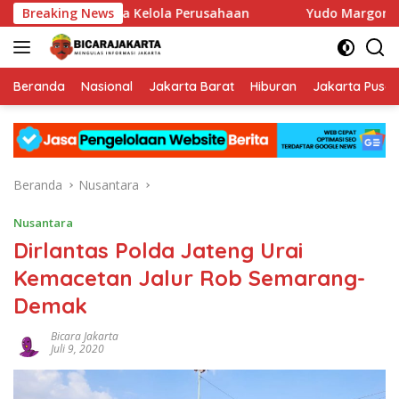
Langsung
uat Tata Kelola Perusahaan
Breaking News
Yudo Margono Pimpin Ziarah
ke
konten
Beranda
Nasional
Jakarta Barat
Hiburan
Jakarta Pusat
Beranda
Nusantara
Nusantara
Dirlantas Polda Jateng Urai
Kemacetan Jalur Rob Semarang-
Demak
Bicara Jakarta
Juli 9, 2020