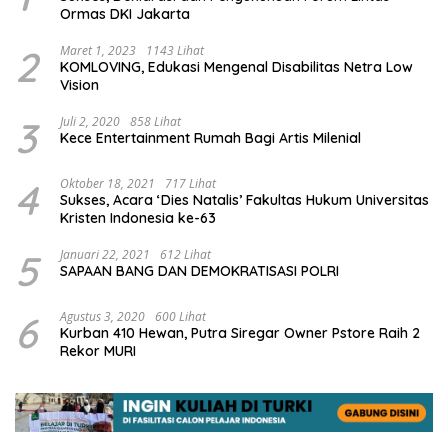
Ormas DKI Jakarta
2
Maret 1, 2023
1143 Lihat
KOMLOVING, Edukasi Mengenal Disabilitas Netra Low
Vision
3
Juli 2, 2020
858 Lihat
Kece Entertainment Rumah Bagi Artis Milenial
4
Oktober 18, 2021
717 Lihat
Sukses, Acara ‘Dies Natalis’ Fakultas Hukum Universitas
Kristen Indonesia ke-63
5
Januari 22, 2021
612 Lihat
SAPAAN BANG DAN DEMOKRATISASI POLRI
6
Agustus 3, 2020
600 Lihat
Kurban 410 Hewan, Putra Siregar Owner Pstore Raih 2
Rekor MURI