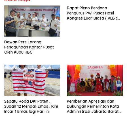
Rapat Pleno Perdana
Pengurus PWI Pusat Hasil
Kongres Luar Biasa ( KLB )
Tetapkan HPN 2025 di Riau
Dewan Pers Larang
Penggunaan Kantor Pusat
Oleh Kubu HBC
Sepatu Roda DKI Paten ,
Pemberian Apresiasi dan
Sudah 12 Mendali Emas , Kini
Dukungan Pemerintah Kota
Incar 1 Emas lagi Hari ini
Administrasi Jakarta Barat
Kepada Yayasan Vina Smart
Era ( VSE ) Dalam Kegiatan
Jelajah Sahabat Perempuan