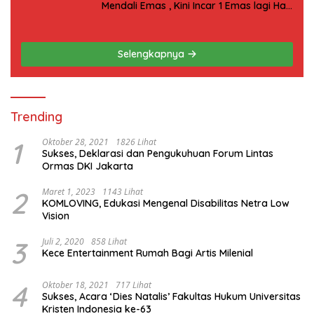
Mendali Emas , Kini Incar 1 Emas lagi Hari
ini
Selengkapnya
Trending
1
Oktober 28, 2021
1826 Lihat
Sukses, Deklarasi dan Pengukuhuan Forum Lintas
Ormas DKI Jakarta
2
Maret 1, 2023
1143 Lihat
KOMLOVING, Edukasi Mengenal Disabilitas Netra Low
Vision
3
Juli 2, 2020
858 Lihat
Kece Entertainment Rumah Bagi Artis Milenial
4
Oktober 18, 2021
717 Lihat
Sukses, Acara ‘Dies Natalis’ Fakultas Hukum Universitas
Kristen Indonesia ke-63