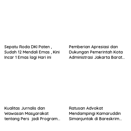
Sepatu Roda DKI Paten ,
Pemberian Apresiasi dan
Sudah 12 Mendali Emas , Kini
Dukungan Pemerintah Kota
Incar 1 Emas lagi Hari ini
Administrasi Jakarta Barat
Kepada Yayasan Vina Smart
Era ( VSE ) Dalam Kegiatan
Jelajah Sahabat Perempuan
dan Anak ( SAPA )
Kualitas Jurnalis dan
Ratusan Advokat
Wawasan Masyarakat
Mendampingi Kamaruddin
tentang Pers jadi Program
Simanjuntak di Bareskrim
Utama FEPI
Polri