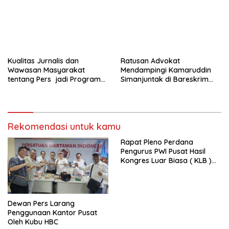
dan Anak ( SAPA )
Kualitas Jurnalis dan
Ratusan Advokat
Wawasan Masyarakat
Mendampingi Kamaruddin
tentang Pers jadi Program
Simanjuntak di Bareskrim
Utama FEPI
Polri
Rekomendasi untuk kamu
Rapat Pleno Perdana
Pengurus PWI Pusat Hasil
Kongres Luar Biasa ( KLB )
Tetapkan HPN 2025 di Riau
Dewan Pers Larang
Penggunaan Kantor Pusat
Oleh Kubu HBC