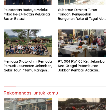
Pelestarian Budaya Melalui
Gubernur Diminta Turun
Milad ke-24 Ikatan Keluarga
Tangan, Penyegelan
Besar Betawi
Bangunan Ruko di Tegal Alur
Terkait Dugaan IMB Palsu
Menjaga Silaturahmi Pemuda
RT. 004 RW. 05 Kel. Jelambar
Pemudi Latumeten Jelambar,
Kec. Grogol Petamburan
Gelar Tour “Temu Kangen
Jakbar Kembali Adakan
Latumeten”
Peremajaan
Rekomendasi untuk kamu