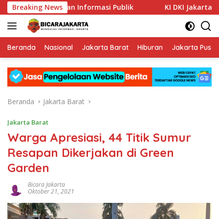
Langsung
a Keterbukaan Informasi Publik
Breaking News
KI DKI Jakarta : PT JIE
ke
konten
Beranda
Nasional
Jakarta Barat
Hiburan
Jakarta Pusat
Beranda
Jakarta Barat
Jakarta Barat
Warga Apresiasi, 44 Titik Sumur
Resapan Dikerjakan di Green
Garden
Bicara Jakarta
Oktober 21, 2021