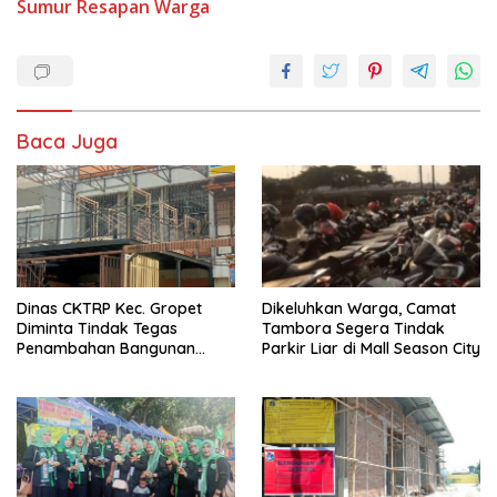
Sumur Resapan
Warga
Baca Juga
Dinas CKTRP Kec. Gropet
Dikeluhkan Warga, Camat
Diminta Tindak Tegas
Tambora Segera Tindak
Penambahan Bangunan
Parkir Liar di Mall Season City
Diduga Tanpa Izin di
Tanjung Duren