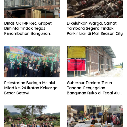
Dinas CKTRP Kec. Gropet
Dikeluhkan Warga, Camat
Diminta Tindak Tegas
Tambora Segera Tindak
Penambahan Bangunan
Parkir Liar di Mall Season City
Diduga Tanpa Izin di
Tanjung Duren
Pelestarian Budaya Melalui
Gubernur Diminta Turun
Milad ke-24 Ikatan Keluarga
Tangan, Penyegelan
Besar Betawi
Bangunan Ruko di Tegal Alur
Terkait Dugaan IMB Palsu