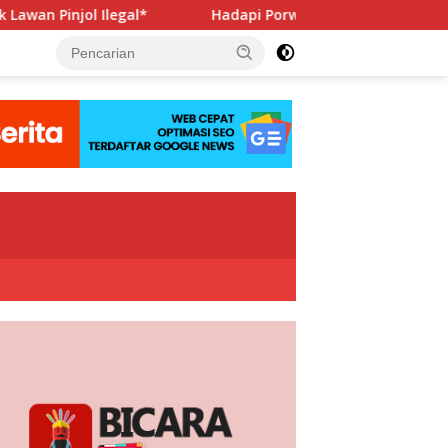
gal*
Hadapi Porwanas 2027, Pengurus PWI Jaya Beraudi