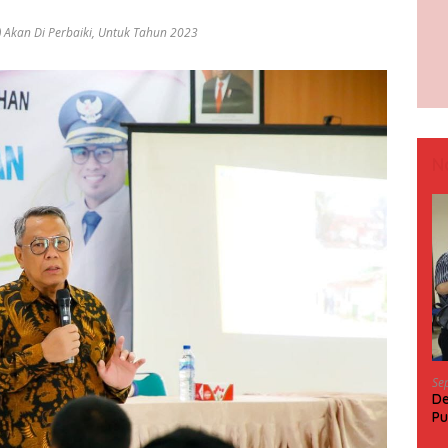
 Akan Di Perbaiki
,
Untuk Tahun 2023
N
Se
De
Pu