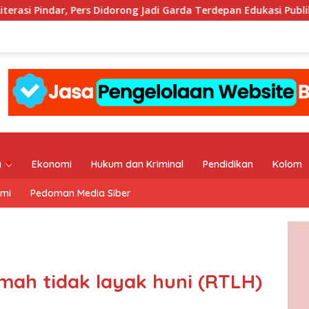
ers Didorong Jadi Garda Terdepan Edukasi Publik Lawan Pinjol Ile
a
Ekonomi
Hukum dan Kriminal
Pendidikan
Kolom
ami
Pedoman Media Siber
ah tidak layak huni (RTLH)