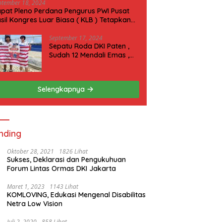
ptember 18, 2024
pat Pleno Perdana Pengurus PWI Pusat
sil Kongres Luar Biasa ( KLB ) Tetapkan
N 2025 di Riau
September 17, 2024
Sepatu Roda DKI Paten ,
Sudah 12 Mendali Emas ,
Kini Incar 1 Emas lagi Hari
ini
Selengkapnya
nding
Oktober 28, 2021
1826 Lihat
Sukses, Deklarasi dan Pengukuhuan
Forum Lintas Ormas DKI Jakarta
Maret 1, 2023
1143 Lihat
KOMLOVING, Edukasi Mengenal Disabilitas
Netra Low Vision
Juli 2, 2020
858 Lihat