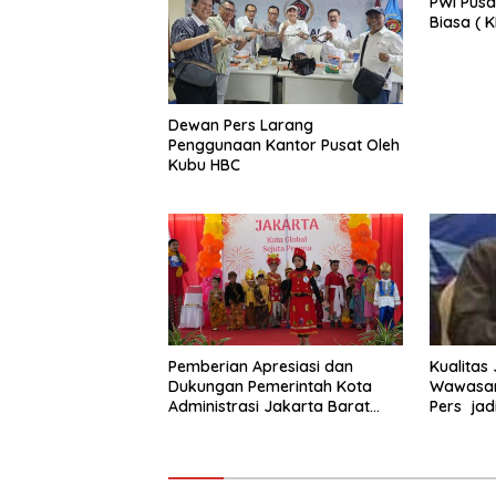
PWI Pusa
Biasa ( 
2025 di 
Dewan Pers Larang
Penggunaan Kantor Pusat Oleh
Kubu HBC
Pemberian Apresiasi dan
Kualitas
Dukungan Pemerintah Kota
Wawasan
Administrasi Jakarta Barat
Pers jad
Kepada Yayasan Vina Smart
Era ( VSE ) Dalam Kegiatan
Jelajah Sahabat Perempuan
dan Anak ( SAPA )