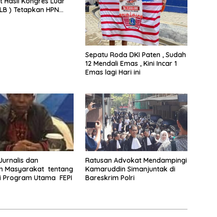
t Hasil Kongres Luar
KLB ) Tetapkan HPN
Riau
Sepatu Roda DKI Paten , Sudah
12 Mendali Emas , Kini Incar 1
Emas lagi Hari ini
 Jurnalis dan
Ratusan Advokat Mendampingi
 Masyarakat tentang
Kamaruddin Simanjuntak di
i Program Utama FEPI
Bareskrim Polri