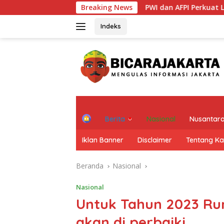
Langsung
Breaking News
PWI dan AFPI Perkuat Literasi Pindar, P
ke
konten
Indeks
H
Berita
Nasional
Nusantar
o
m
Iklan Banner
Disclaimer
Tentang K
e
Beranda
Nasional
Nasional
Untuk Tahun 2023 Rum
akan di perbaiki