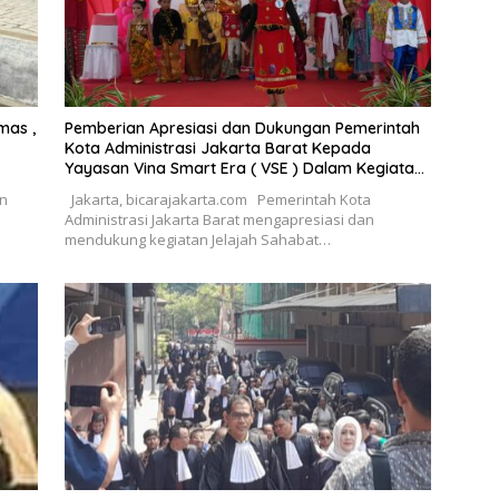
mas ,
Pemberian Apresiasi dan Dukungan Pemerintah
Kota Administrasi Jakarta Barat Kepada
Yayasan Vina Smart Era ( VSE ) Dalam Kegiatan
Jelajah Sahabat Perempuan dan Anak ( SAPA )
an
Jakarta, bicarajakarta.com Pemerintah Kota
Administrasi Jakarta Barat mengapresiasi dan
mendukung kegiatan Jelajah Sahabat…