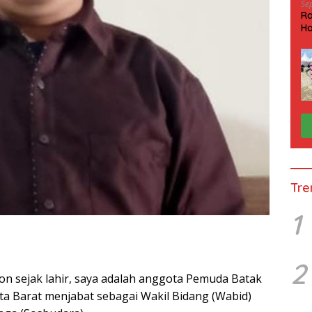
Se
Ra
Ha
HP
Tre
1
2
ion sejak lahir, saya adalah anggota Pemuda Batak
ta Barat menjabat sebagai Wakil Bidang (Wabid)