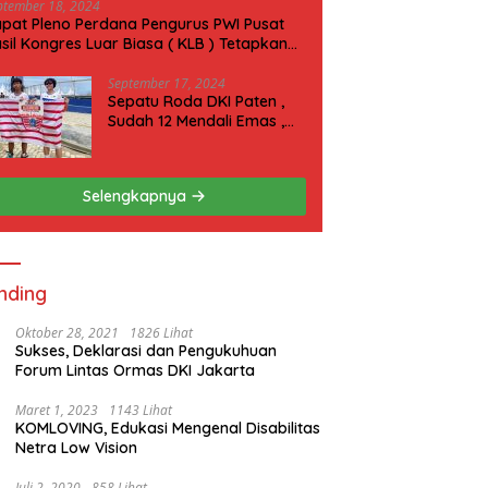
ptember 18, 2024
pat Pleno Perdana Pengurus PWI Pusat
sil Kongres Luar Biasa ( KLB ) Tetapkan
N 2025 di Riau
September 17, 2024
Sepatu Roda DKI Paten ,
Sudah 12 Mendali Emas ,
Kini Incar 1 Emas lagi Hari
ini
Selengkapnya
nding
Oktober 28, 2021
1826 Lihat
Sukses, Deklarasi dan Pengukuhuan
Forum Lintas Ormas DKI Jakarta
Maret 1, 2023
1143 Lihat
KOMLOVING, Edukasi Mengenal Disabilitas
Netra Low Vision
Juli 2, 2020
858 Lihat