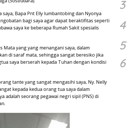
3
aga (Sosbudara).
ua saya, Bapa Pnt Elly lumbantobing dan Nyonya
obatan bagi saya agar dapat beraktifitas seperti
4
awa saya ke beberapa Rumah Sakit spesialis
5
is Mata yang yang menangani saya, dalam
an di saraf mata, sehingga sangat beresiko jika
6
ngtua saya berserah kepada Tuhan dengan kondisi
ng tante yang sangat mengasihi saya, Ny. Nelly
ngat kepada kedua orang tua saya dalam
a adalah seorang pegawai negri sipil (PNS) di
an.