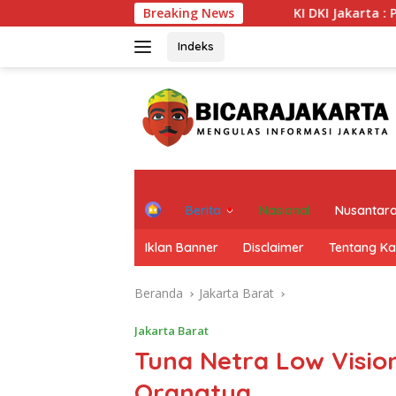
Langsung
nformasi Publik
Breaking News
KI DKI Jakarta : PT JIEP Buktikan Tra
ke
konten
Indeks
H
Berita
Nasional
Nusantar
o
m
Iklan Banner
Disclaimer
Tentang K
e
Beranda
Jakarta Barat
Jakarta Barat
Tuna Netra Low Visio
Orangtua