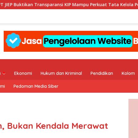
nsparansi KIP Mampu Perkuat Tata Kelola Perusahaan
Yud
a
Ekonomi
Hukum dan Kriminal
Pendidikan
Kolom
ami
Pedoman Media Siber
n, Bukan Kendala Merawat