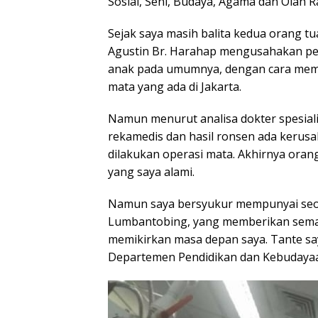
Sosial, Seni, Budaya, Agama dan Olah R
Sejak saya masih balita kedua orang t
Agustin Br. Harahap mengusahakan peng
anak pada umumnya, dengan cara memb
mata yang ada di Jakarta.
Namun menurut analisa dokter spesial
rekamedis dan hasil ronsen ada kerusak
dilakukan operasi mata. Akhirnya ora
yang saya alami.
Namun saya bersyukur mempunyai seora
Lumbantobing, yang memberikan sema
memikirkan masa depan saya. Tante say
Departemen Pendidikan dan Kebudaya