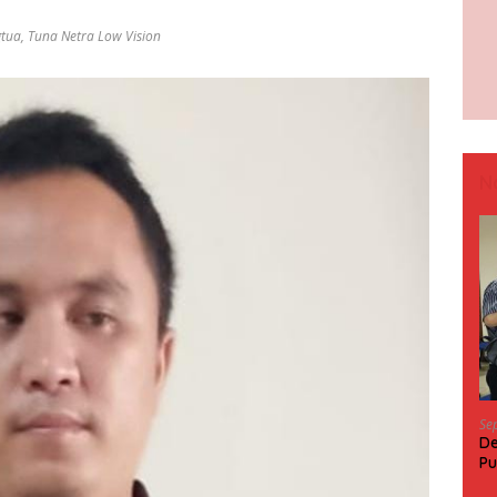
gtua
,
Tuna Netra Low Vision
N
Se
De
Pu