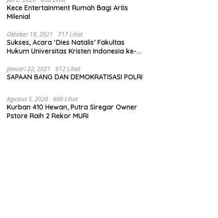
Kece Entertainment Rumah Bagi Artis
Milenial
Oktober 18, 2021
717 Lihat
Sukses, Acara ‘Dies Natalis’ Fakultas
Hukum Universitas Kristen Indonesia ke-
63
Januari 22, 2021
612 Lihat
SAPAAN BANG DAN DEMOKRATISASI POLRI
Agustus 3, 2020
600 Lihat
Kurban 410 Hewan, Putra Siregar Owner
Pstore Raih 2 Rekor MURI