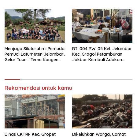
Terkait Dugaan IMB Palsu
Menjaga Silaturahmi Pemuda
RT. 004 RW. 05 Kel. Jelambar
Pemudi Latumeten Jelambar,
Kec. Grogol Petamburan
Gelar Tour “Temu Kangen
Jakbar Kembali Adakan
Latumeten”
Peremajaan
Rekomendasi untuk kamu
Dinas CKTRP Kec. Gropet
Dikeluhkan Warga, Camat