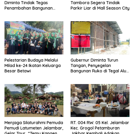
Diminta Tindak Tegas
Tambora Segera Tindak
Penambahan Bangunan
Parkir Liar di Mall Season City
Diduga Tanpa Izin di
Tanjung Duren
Pelestarian Budaya Melalui
Gubernur Diminta Turun
Milad ke-24 Ikatan Keluarga
Tangan, Penyegelan
Besar Betawi
Bangunan Ruko di Tegal Alur
Terkait Dugaan IMB Palsu
Menjaga Silaturahmi Pemuda
RT. 004 RW. 05 Kel. Jelambar
Pemudi Latumeten Jelambar,
Kec. Grogol Petamburan
Gelar Tour “Temu Kangen
Jakbar Kembali Adakan