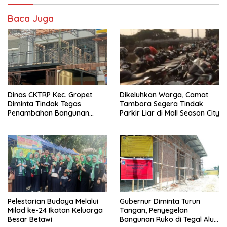
Baca Juga
Dinas CKTRP Kec. Gropet
Dikeluhkan Warga, Camat
Diminta Tindak Tegas
Tambora Segera Tindak
Penambahan Bangunan
Parkir Liar di Mall Season City
Diduga Tanpa Izin di
Tanjung Duren
Pelestarian Budaya Melalui
Gubernur Diminta Turun
Milad ke-24 Ikatan Keluarga
Tangan, Penyegelan
Besar Betawi
Bangunan Ruko di Tegal Alur