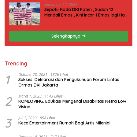
September 17, 2024
Sepatu Roda DKI Paten , Sudah 12
Mendali Emas , Kini Incar 1 Emas lagi Hari
ini
Selengkapnya
Trending
1
Oktober 28, 2021
1826 Lihat
Sukses, Deklarasi dan Pengukuhuan Forum Lintas
Ormas DKI Jakarta
2
Maret 1, 2023
1143 Lihat
KOMLOVING, Edukasi Mengenal Disabilitas Netra Low
Vision
3
Juli 2, 2020
858 Lihat
Kece Entertainment Rumah Bagi Artis Milenial
Oktober 18, 2021
717 Lihat