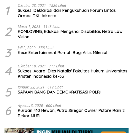
1
Oktober 28, 2021
1826 Lihat
Sukses, Deklarasi dan Pengukuhuan Forum Lintas
Ormas DKI Jakarta
2
Maret 1, 2023
1143 Lihat
KOMLOVING, Edukasi Mengenal Disabilitas Netra Low
Vision
3
Juli 2, 2020
858 Lihat
Kece Entertainment Rumah Bagi Artis Milenial
4
Oktober 18, 2021
717 Lihat
Sukses, Acara ‘Dies Natalis’ Fakultas Hukum Universitas
Kristen Indonesia ke-63
5
Januari 22, 2021
612 Lihat
SAPAAN BANG DAN DEMOKRATISASI POLRI
6
Agustus 3, 2020
600 Lihat
Kurban 410 Hewan, Putra Siregar Owner Pstore Raih 2
Rekor MURI