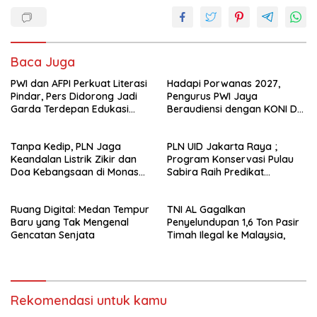
Baca Juga
PWI dan AFPI Perkuat Literasi
Hadapi Porwanas 2027,
Pindar, Pers Didorong Jadi
Pengurus PWI Jaya
Garda Terdepan Edukasi
Beraudiensi dengan KONI DKI
Publik Lawan Pinjol Ilegal*
Jakarta
Tanpa Kedip, PLN Jaga
PLN UID Jakarta Raya ;
Keandalan Listrik Zikir dan
Program Konservasi Pulau
Doa Kebangsaan di Monas
Sabira Raih Predikat
Berjalan Sukses
Platinum di Indonesia Green
Awards 2026
Ruang Digital: Medan Tempur
TNI AL Gagalkan
Baru yang Tak Mengenal
Penyelundupan 1,6 Ton Pasir
Gencatan Senjata
Timah Ilegal ke Malaysia,
Rekomendasi untuk kamu