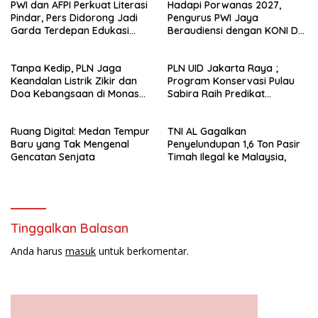
PWI dan AFPI Perkuat Literasi
Hadapi Porwanas 2027,
Pindar, Pers Didorong Jadi
Pengurus PWI Jaya
Garda Terdepan Edukasi
Beraudiensi dengan KONI DKI
Publik Lawan Pinjol Ilegal*
Jakarta
Tanpa Kedip, PLN Jaga
PLN UID Jakarta Raya ;
Keandalan Listrik Zikir dan
Program Konservasi Pulau
Doa Kebangsaan di Monas
Sabira Raih Predikat
Berjalan Sukses
Platinum di Indonesia Green
Awards 2026
Ruang Digital: Medan Tempur
TNI AL Gagalkan
Baru yang Tak Mengenal
Penyelundupan 1,6 Ton Pasir
Gencatan Senjata
Timah Ilegal ke Malaysia,
Tinggalkan Balasan
Anda harus
masuk
untuk berkomentar.