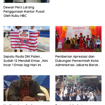
Dewan Pers Larang
Penggunaan Kantor Pusat
Oleh Kubu HBC
Sepatu Roda DKI Paten ,
Pemberian Apresiasi dan
Sudah 12 Mendali Emas , Kini
Dukungan Pemerintah Kota
Incar 1 Emas lagi Hari ini
Administrasi Jakarta Barat
Kepada Yayasan Vina Smart
Era ( VSE ) Dalam Kegiatan
Jelajah Sahabat Perempuan
dan Anak ( SAPA )