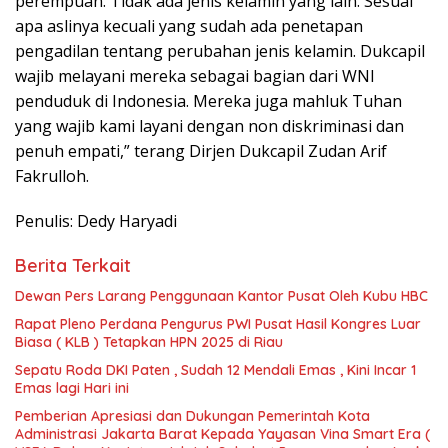
perempuan. Tidak ada jenis kelamin yang lain. Sesuai
apa aslinya kecuali yang sudah ada penetapan
pengadilan tentang perubahan jenis kelamin. Dukcapil
wajib melayani mereka sebagai bagian dari WNI
penduduk di Indonesia. Mereka juga mahluk Tuhan
yang wajib kami layani dengan non diskriminasi dan
penuh empati,” terang Dirjen Dukcapil Zudan Arif
Fakrulloh.
Penulis: Dedy Haryadi
Berita Terkait
Dewan Pers Larang Penggunaan Kantor Pusat Oleh Kubu HBC
Rapat Pleno Perdana Pengurus PWI Pusat Hasil Kongres Luar
Biasa ( KLB ) Tetapkan HPN 2025 di Riau
Sepatu Roda DKI Paten , Sudah 12 Mendali Emas , Kini Incar 1
Emas lagi Hari ini
Pemberian Apresiasi dan Dukungan Pemerintah Kota
Administrasi Jakarta Barat Kepada Yayasan Vina Smart Era (