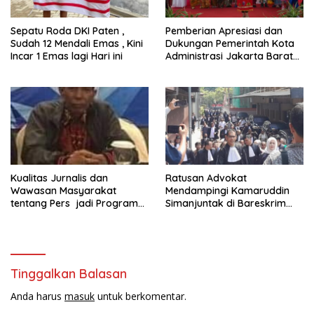
Sepatu Roda DKI Paten ,
Pemberian Apresiasi dan
Sudah 12 Mendali Emas , Kini
Dukungan Pemerintah Kota
Incar 1 Emas lagi Hari ini
Administrasi Jakarta Barat
Kepada Yayasan Vina Smart
Era ( VSE ) Dalam Kegiatan
Jelajah Sahabat Perempuan
dan Anak ( SAPA )
Kualitas Jurnalis dan
Ratusan Advokat
Wawasan Masyarakat
Mendampingi Kamaruddin
tentang Pers jadi Program
Simanjuntak di Bareskrim
Utama FEPI
Polri
Tinggalkan Balasan
Anda harus
masuk
untuk berkomentar.