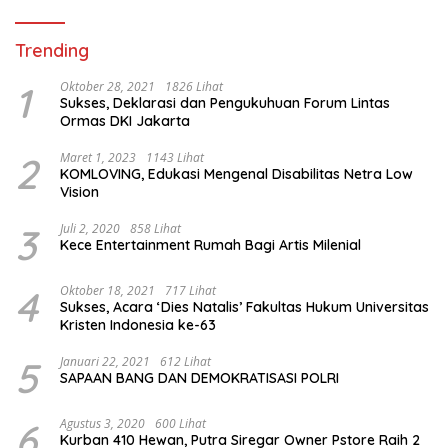
Trending
1
Oktober 28, 2021
1826 Lihat
Sukses, Deklarasi dan Pengukuhuan Forum Lintas
Ormas DKI Jakarta
2
Maret 1, 2023
1143 Lihat
KOMLOVING, Edukasi Mengenal Disabilitas Netra Low
Vision
3
Juli 2, 2020
858 Lihat
Kece Entertainment Rumah Bagi Artis Milenial
4
Oktober 18, 2021
717 Lihat
Sukses, Acara ‘Dies Natalis’ Fakultas Hukum Universitas
Kristen Indonesia ke-63
5
Januari 22, 2021
612 Lihat
SAPAAN BANG DAN DEMOKRATISASI POLRI
6
Agustus 3, 2020
600 Lihat
Kurban 410 Hewan, Putra Siregar Owner Pstore Raih 2