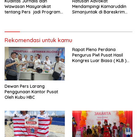
Kualitas Jurnalis dan
Ratusan Advokat
Wawasan Masyarakat
Mendampingi Kamaruddin
tentang Pers jadi Program
Simanjuntak di Bareskrim
Utama FEPI
Polri
Rekomendasi untuk kamu
Rapat Pleno Perdana
Pengurus PWI Pusat Hasil
Kongres Luar Biasa ( KLB )
Tetapkan HPN 2025 di Riau
Dewan Pers Larang
Penggunaan Kantor Pusat
Oleh Kubu HBC