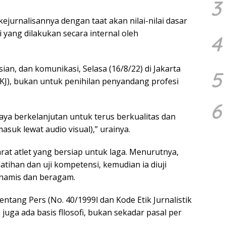
3
n kejurnalisannya dengan taat akan nilai-nilai dasar
 yang dilakukan secara internal oleh
4
sian, dan komunikasi, Selasa (16/8/22) di Jakarta
5
UKJ), bukan untuk penihilan penyandang profesi
6
aya berkelanjutan untuk terus berkualitas dan
suk lewat audio visual),” urainya.
arat atlet yang bersiap untuk laga. Menurutnya,
latihan dan uji kompetensi, kemudian ia diuji
inamis dan beragam.
entang Pers (No. 40/1999l dan Kode Etik Jurnalistik
a juga ada basis fllosofi, bukan sekadar pasal per