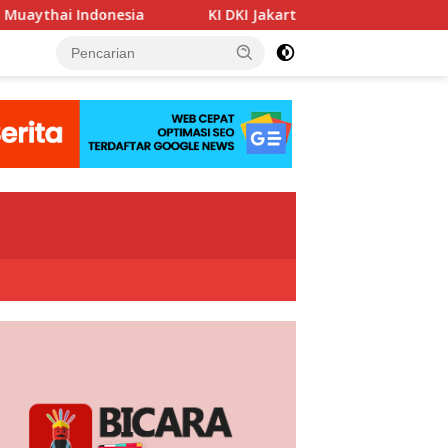
KI DKI Jakarta Dorong PT JIEP Perkuat Budaya Keterbuka