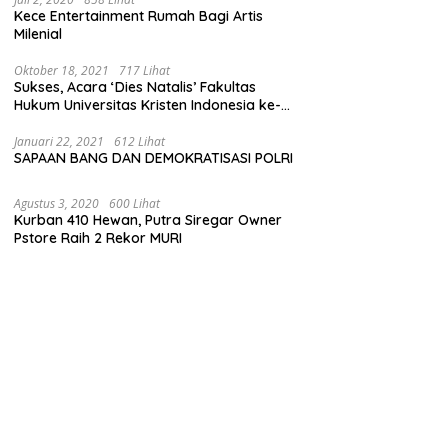
Kece Entertainment Rumah Bagi Artis
Milenial
Oktober 18, 2021
717 Lihat
Sukses, Acara ‘Dies Natalis’ Fakultas
Hukum Universitas Kristen Indonesia ke-
63
Januari 22, 2021
612 Lihat
SAPAAN BANG DAN DEMOKRATISASI POLRI
Agustus 3, 2020
600 Lihat
Kurban 410 Hewan, Putra Siregar Owner
Pstore Raih 2 Rekor MURI