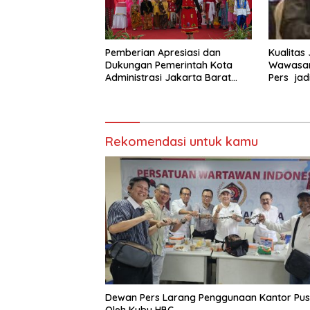
Pemberian Apresiasi dan
Kualitas
Dukungan Pemerintah Kota
Wawasan
Administrasi Jakarta Barat
Pers jad
Kepada Yayasan Vina Smart
Era ( VSE ) Dalam Kegiatan
Jelajah Sahabat Perempuan
dan Anak ( SAPA )
Rekomendasi untuk kamu
Dewan Pers Larang Penggunaan Kantor Pus