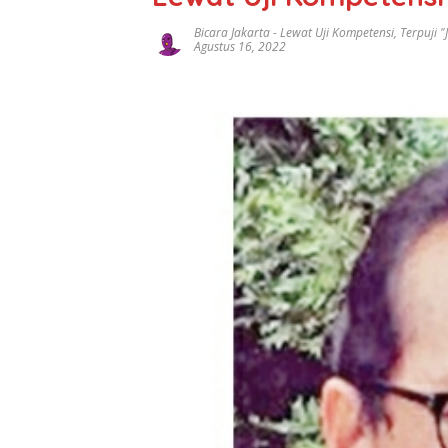
Bicara Jakarta
-
Lewat Uji Kompetensi
,
Terpuji 
Agustus 16, 2022