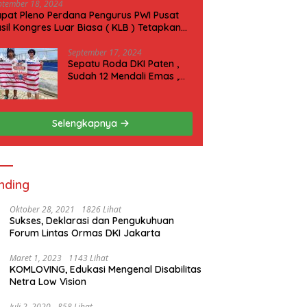
ptember 18, 2024
pat Pleno Perdana Pengurus PWI Pusat
sil Kongres Luar Biasa ( KLB ) Tetapkan
N 2025 di Riau
September 17, 2024
Sepatu Roda DKI Paten ,
Sudah 12 Mendali Emas ,
Kini Incar 1 Emas lagi Hari
ini
Selengkapnya
nding
Oktober 28, 2021
1826 Lihat
Sukses, Deklarasi dan Pengukuhuan
Forum Lintas Ormas DKI Jakarta
Maret 1, 2023
1143 Lihat
KOMLOVING, Edukasi Mengenal Disabilitas
Netra Low Vision
Juli 2, 2020
858 Lihat