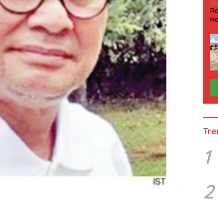
Se
Ra
Ha
HP
Tre
1
2