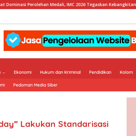
n Medali, IMC 2026 Tegaskan Kebangkitan Muaythai Indonesia
a
Ekonomi
Hukum dan Kriminal
Pendidikan
Kolom
ami
Pedoman Media Siber
oday” Lakukan Standarisasi