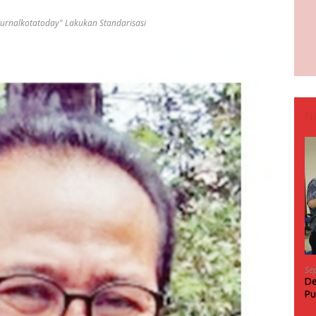
"Jurnalkotatoday" Lakukan Standarisasi
N
Se
De
Pu