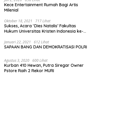
Kece Entertainment Rumah Bagi Artis
Milenial
Oktober 18, 2021
717 Lihat
Sukses, Acara ‘Dies Natalis’ Fakultas
Hukum Universitas Kristen Indonesia ke-
63
Januari 22, 2021
612 Lihat
SAPAAN BANG DAN DEMOKRATISASI POLRI
Agustus 3, 2020
600 Lihat
Kurban 410 Hewan, Putra Siregar Owner
Pstore Raih 2 Rekor MURI