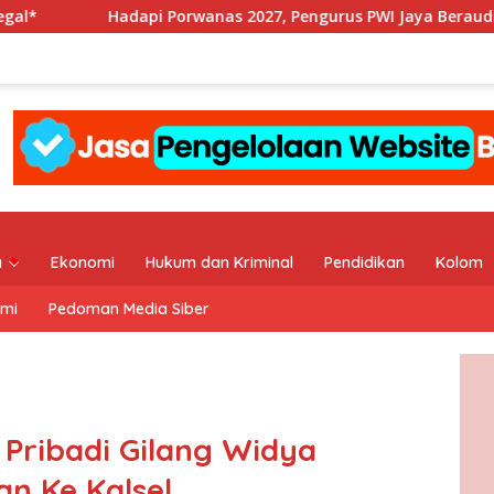
nas 2027, Pengurus PWI Jaya Beraudiensi dengan KONI DKI Jaka
a
Ekonomi
Hukum dan Kriminal
Pendidikan
Kolom
ami
Pedoman Media Siber
 Pribadi Gilang Widya
n Ke Kalsel