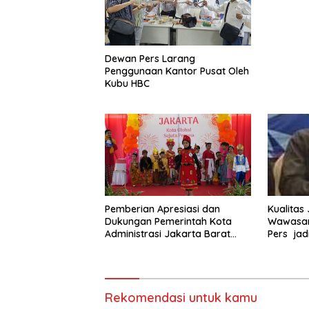
2025 di 
Dewan Pers Larang
Penggunaan Kantor Pusat Oleh
Kubu HBC
Pemberian Apresiasi dan
Kualitas
Dukungan Pemerintah Kota
Wawasan
Administrasi Jakarta Barat
Pers jad
Kepada Yayasan Vina Smart
Era ( VSE ) Dalam Kegiatan
Jelajah Sahabat Perempuan
dan Anak ( SAPA )
Rekomendasi untuk kamu