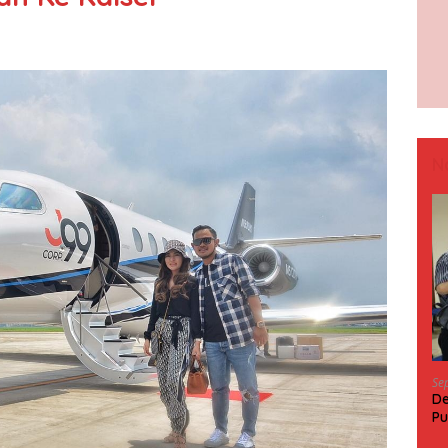
N
Se
De
Pu