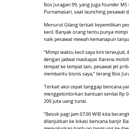
Bos Juragan 99, yang juga founder MS
Purnamasari, saat launching pesawat di
Menurut Gilang terkait kepemilikan pes
kecil. Banyak orang tentu punya mimpi n
naik pesawat mewah kemanapun tanpa 
“Mimpi waktu kecil saya kini terwujud, 
dengan jadwal maskapai. Karena mobilita
tempat ke tempat lain, pesawat jet pri
membantu bisnis saya,” terang Bos Jur
Terkait aksi cepat tanggap bencana yan
menggelontorkan bantuan senilai Rp 50
200 juta uang tunai.
“Besok pagi jam 07.00 WIB kita berang
dilanjutkan ke lokasi bencana banjir Ba
menyalurkan bantuan langsung ke daer