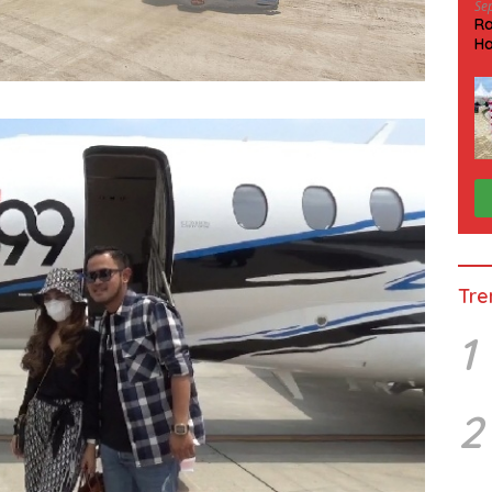
Se
Ra
Ha
HP
Tre
1
2