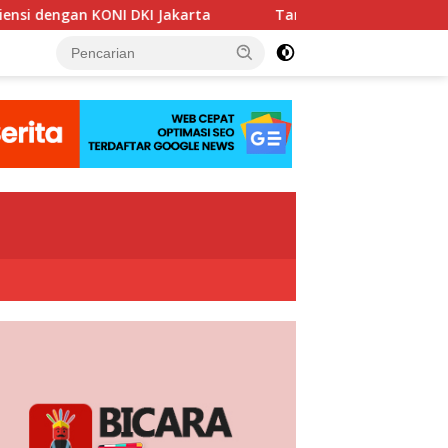
rta
Tanpa Kedip, PLN Jaga Keandalan Listrik Zikir dan