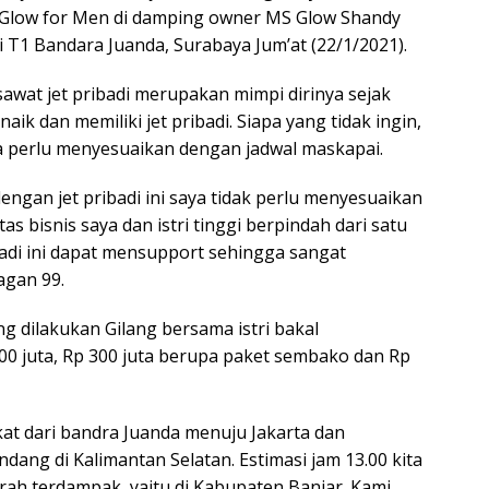
 Glow for Men di damping owner MS Glow Shandy
 T1 Bandara Juanda, Surabaya Jum’at (22/1/2021).
awat jet pribadi merupakan mimpi dirinya sejak
aik dan memiliki jet pribadi. Siapa yang tidak ingin,
perlu menyesuaikan dengan jadwal maskapai.
dengan jet pribadi ini saya tidak perlu menyesuaikan
s bisnis saya dan istri tinggi berpindah dari satu
badi ini dapat mensupport sehingga sangat
agan 99.
g dilakukan Gilang bersama istri bakal
0 juta, Rp 300 juta berupa paket sembako dan Rp
kat dari bandra Juanda menuju Jakarta dan
ndang di Kalimantan Selatan. Estimasi jam 13.00 kita
ah terdampak, yaitu di Kabupaten Banjar. Kami