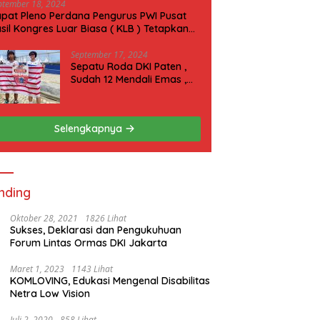
ptember 18, 2024
pat Pleno Perdana Pengurus PWI Pusat
sil Kongres Luar Biasa ( KLB ) Tetapkan
N 2025 di Riau
September 17, 2024
Sepatu Roda DKI Paten ,
Sudah 12 Mendali Emas ,
Kini Incar 1 Emas lagi Hari
ini
Selengkapnya
nding
Oktober 28, 2021
1826 Lihat
Sukses, Deklarasi dan Pengukuhuan
Forum Lintas Ormas DKI Jakarta
Maret 1, 2023
1143 Lihat
KOMLOVING, Edukasi Mengenal Disabilitas
Netra Low Vision
Juli 2, 2020
858 Lihat