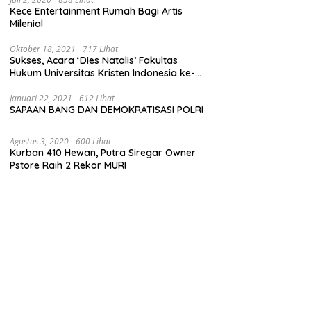
Kece Entertainment Rumah Bagi Artis
Milenial
Oktober 18, 2021
717 Lihat
Sukses, Acara ‘Dies Natalis’ Fakultas
Hukum Universitas Kristen Indonesia ke-
63
Januari 22, 2021
612 Lihat
SAPAAN BANG DAN DEMOKRATISASI POLRI
Agustus 3, 2020
600 Lihat
Kurban 410 Hewan, Putra Siregar Owner
Pstore Raih 2 Rekor MURI