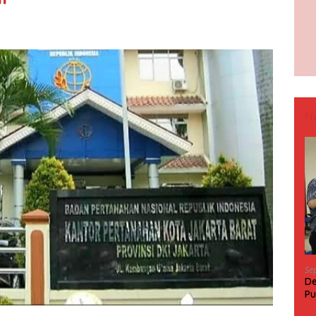
N
Se
De
Pu