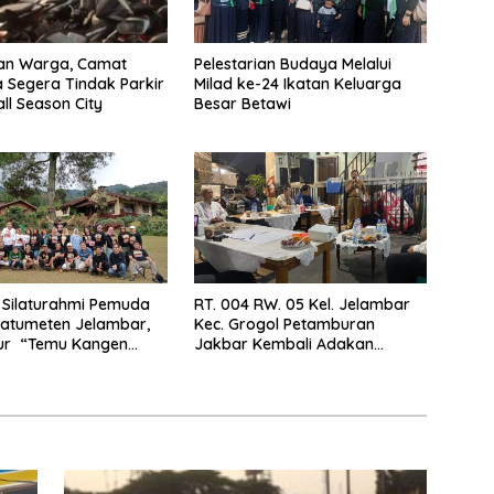
kan Warga, Camat
Pelestarian Budaya Melalui
Segera Tindak Parkir
Milad ke-24 Ikatan Keluarga
all Season City
Besar Betawi
 Silaturahmi Pemuda
RT. 004 RW. 05 Kel. Jelambar
Latumeten Jelambar,
Kec. Grogol Petamburan
our “Temu Kangen
Jakbar Kembali Adakan
en”
Peremajaan