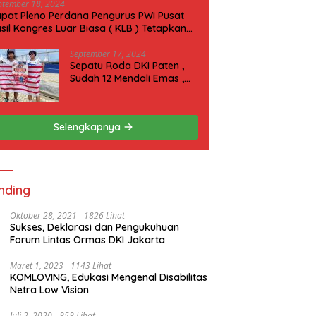
ptember 18, 2024
pat Pleno Perdana Pengurus PWI Pusat
sil Kongres Luar Biasa ( KLB ) Tetapkan
N 2025 di Riau
September 17, 2024
Sepatu Roda DKI Paten ,
Sudah 12 Mendali Emas ,
Kini Incar 1 Emas lagi Hari
ini
Selengkapnya
nding
Oktober 28, 2021
1826 Lihat
Sukses, Deklarasi dan Pengukuhuan
Forum Lintas Ormas DKI Jakarta
Maret 1, 2023
1143 Lihat
KOMLOVING, Edukasi Mengenal Disabilitas
Netra Low Vision
Juli 2, 2020
858 Lihat