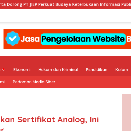
Perkuat Budaya Keterbukaan Informasi Publik
KI DKI Ja
a
Ekonomi
Hukum dan Kriminal
Pendidikan
Kolom
ami
Pedoman Media Siber
an Sertifikat Analog, Ini
ar