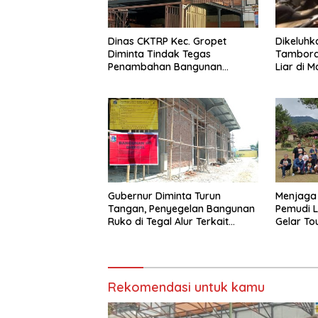
Dinas CKTRP Kec. Gropet
Dikeluh
Diminta Tindak Tegas
Tambora 
Penambahan Bangunan
Liar di M
Diduga Tanpa Izin di Tanjung
Duren
Gubernur Diminta Turun
Menjaga
Tangan, Penyegelan Bangunan
Pemudi 
Ruko di Tegal Alur Terkait
Gelar T
Dugaan IMB Palsu
Latumet
Rekomendasi untuk kamu