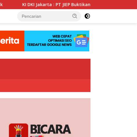
karta : PT JIEP Buktikan Transparansi KIP Mampu Perkuat Tata 