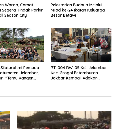
kan Warga, Camat
Pelestarian Budaya Melalui
Segera Tindak Parkir
Milad ke-24 Ikatan Keluarga
all Season City
Besar Betawi
 Silaturahmi Pemuda
RT. 004 RW. 05 Kel. Jelambar
Latumeten Jelambar,
Kec. Grogol Petamburan
our “Temu Kangen
Jakbar Kembali Adakan
en”
Peremajaan