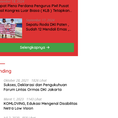
ptember 18, 2024
pat Pleno Perdana Pengurus PWI Pusat
sil Kongres Luar Biasa ( KLB ) Tetapkan
N 2025 di Riau
September 17, 2024
Sepatu Roda DKI Paten ,
Sudah 12 Mendali Emas ,
Kini Incar 1 Emas lagi Hari
ini
Selengkapnya
nding
Oktober 28, 2021
1826 Lihat
Sukses, Deklarasi dan Pengukuhuan
Forum Lintas Ormas DKI Jakarta
Maret 1, 2023
1143 Lihat
KOMLOVING, Edukasi Mengenal Disabilitas
Netra Low Vision
Juli 2, 2020
858 Lihat