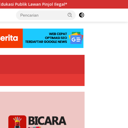
jol Ilegal*
Hadapi Porwanas 2027, Pengurus PWI Jaya B