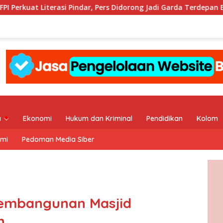
dar, Pers Didorong Jadi Garda Terdepan Edukasi Publik Lawan Pin
a
Ekonomi
Hukum dan Kriminal
Pendidikan
Kolom
ami
Pedoman Media Siber
embangunan Masjid
n