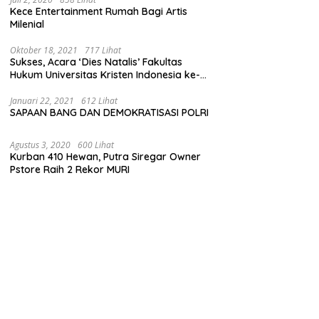
Kece Entertainment Rumah Bagi Artis
Milenial
Oktober 18, 2021
717 Lihat
Sukses, Acara ‘Dies Natalis’ Fakultas
Hukum Universitas Kristen Indonesia ke-
63
Januari 22, 2021
612 Lihat
SAPAAN BANG DAN DEMOKRATISASI POLRI
Agustus 3, 2020
600 Lihat
Kurban 410 Hewan, Putra Siregar Owner
Pstore Raih 2 Rekor MURI