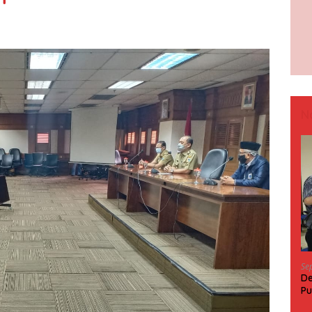
N
Se
De
Pu