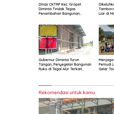
Dinas CKTRP Kec. Gropet
Dikeluh
Diminta Tindak Tegas
Tambora 
Penambahan Bangunan
Liar di M
Diduga Tanpa Izin di Tanjung
Duren
Gubernur Diminta Turun
Menjaga
Tangan, Penyegelan Bangunan
Pemudi 
Ruko di Tegal Alur Terkait
Gelar T
Dugaan IMB Palsu
Latumet
Rekomendasi untuk kamu