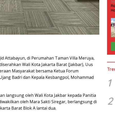
Se
Ra
Ha
HP
d Attabayun, di Perumahan Taman Villa Meruya,
iserahkan Wali Kota Jakarta Barat (Jakbar), Uus
Tre
hteraan Masyarakat bersama Ketua Forum
 Ujang Badri dan Kepala Kesbangpol, Mohammad
1
n langsung oleh Wali Kota Jakbar kepada Panitia
2
wakilkan oleh Mara Sakti Siregar, berlangsung di
arta Barat Blok A lantai dua.