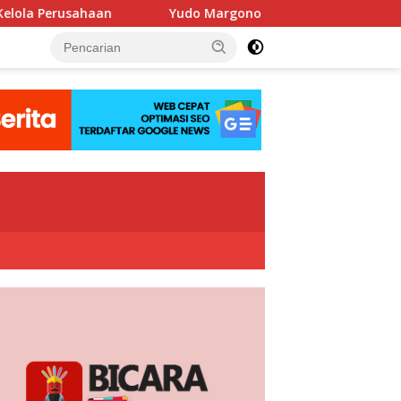
Yudo Margono Pimpin Ziarah HUT Ke-40 PPAL di Kalibata