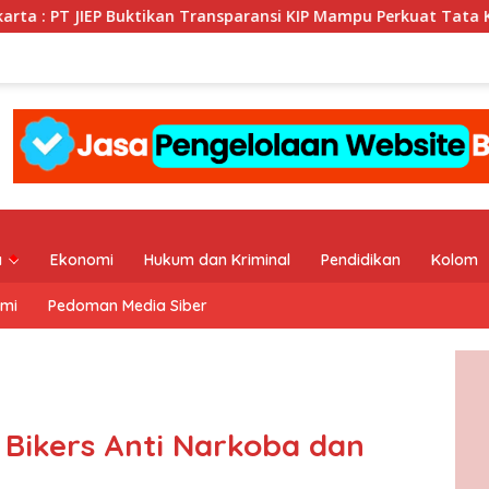
kan Transparansi KIP Mampu Perkuat Tata Kelola Perusahaan
a
Ekonomi
Hukum dan Kriminal
Pendidikan
Kolom
ami
Pedoman Media Siber
Bikers Anti Narkoba dan