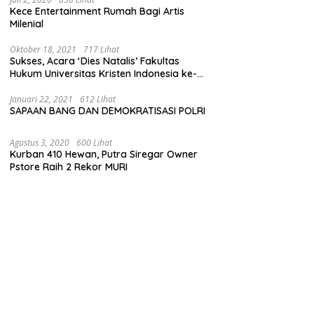
Kece Entertainment Rumah Bagi Artis
Milenial
Oktober 18, 2021
717 Lihat
Sukses, Acara ‘Dies Natalis’ Fakultas
Hukum Universitas Kristen Indonesia ke-
63
Januari 22, 2021
612 Lihat
SAPAAN BANG DAN DEMOKRATISASI POLRI
Agustus 3, 2020
600 Lihat
Kurban 410 Hewan, Putra Siregar Owner
Pstore Raih 2 Rekor MURI