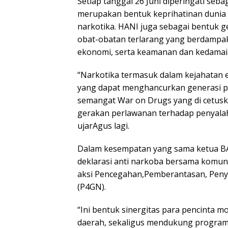
Setiap tanggal 26 Juni diperingati seba
merupakan bentuk keprihatinan dunia
narkotika. HANI juga sebagai bentuk 
obat-obatan terlarang yang berdampa
ekonomi, serta keamanan dan kedamai
“Narkotika termasuk dalam kejahatan 
yang dapat menghancurkan generasi p
semangat War on Drugs yang di cetus
gerakan perlawanan terhadap penyala
ujarAgus lagi.
Dalam kesempatan yang sama ketua BA
deklarasi anti narkoba bersama komun
aksi Pencegahan,Pemberantasan, Pen
(P4GN).
“Ini bentuk sinergitas para pencinta m
daerah, sekaligus mendukung program