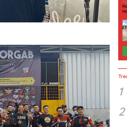
Se
Ra
Ha
HP
Tre
1
2