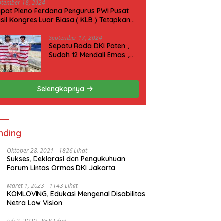
ptember 18, 2024
pat Pleno Perdana Pengurus PWI Pusat
sil Kongres Luar Biasa ( KLB ) Tetapkan
N 2025 di Riau
September 17, 2024
Sepatu Roda DKI Paten ,
Sudah 12 Mendali Emas ,
Kini Incar 1 Emas lagi Hari
ini
Selengkapnya
nding
Oktober 28, 2021
1826 Lihat
Sukses, Deklarasi dan Pengukuhuan
Forum Lintas Ormas DKI Jakarta
Maret 1, 2023
1143 Lihat
KOMLOVING, Edukasi Mengenal Disabilitas
Netra Low Vision
Juli 2, 2020
858 Lihat