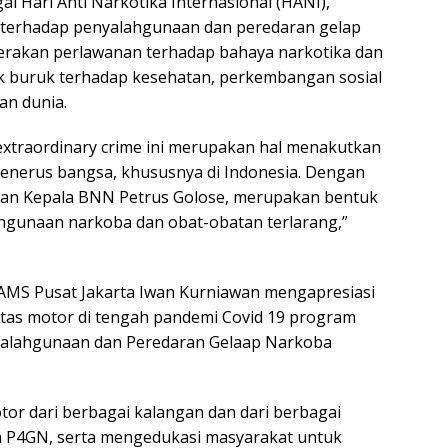
gai Hari Anti Narkotika Internasional (HANI),
 terhadap penyalahgunaan dan peredaran gelap
gerakan perlawanan terhadap bahaya narkotika dan
k buruk terhadap kesehatan, perkembangan sosial
an dunia.
extraordinary crime ini merupakan hal menakutkan
enerus bangsa, khususnya di Indonesia. Dengan
kan Kepala BNN Petrus Golose, merupakan bentuk
hgunaan narkoba dan obat-obatan terlarang,”
MS Pusat Jakarta Iwan Kurniawan mengapresiasi
tas motor di tengah pandemi Covid 19 program
yalahgunaan dan Peredaran Gelaap Narkoba
otor dari berbagai kalangan dan dari berbagai
 P4GN, serta mengedukasi masyarakat untuk