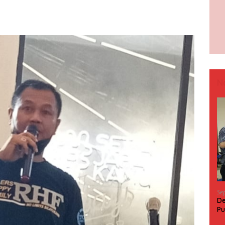
N
Se
De
Pu