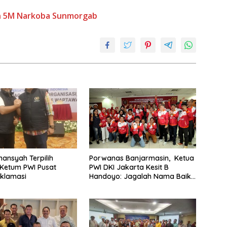
n 5M
Narkoba
Sunmorgab
mansyah Terpilih
Porwanas Banjarmasin, Ketua
Ketum PWI Pusat
PWI DKI Jakarta Kesit B
klamasi
Handoyo: Jagalah Nama Baik
PWI Jaya