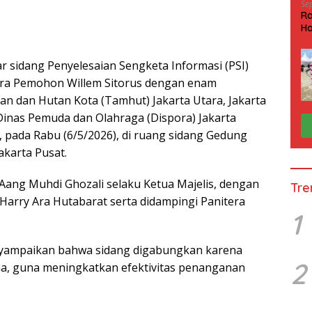
Se
Ra
Ha
HP
r sidang Penyelesaian Sengketa Informasi (PSI)
ra Pemohon Willem Sitorus dengan enam
n dan Hutan Kota (Tamhut) Jakarta Utara, Jakarta
 Dinas Pemuda dan Olahraga (Dispora) Jakarta
t, pada Rabu (6/5/2026), di ruang sidang Gedung
akarta Pusat.
 Aang Muhdi Ghozali selaku Ketua Majelis, dengan
Tre
arry Ara Hutabarat serta didampingi Panitera
1
nyampaikan bahwa sidang digabungkan karena
2
a, guna meningkatkan efektivitas penanganan