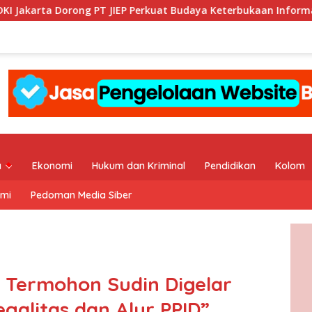
ong PT JIEP Perkuat Budaya Keterbukaan Informasi Publik
a
Ekonomi
Hukum dan Kriminal
Pendidikan
Kolom
ami
Pedoman Media Siber
6 Termohon Sudin Digelar
egalitas dan Alur PPID”.