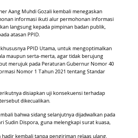
oner Aang Muhdi Gozali kembali menegaskan
nan informasi ikuti alur permohonan informasi
ukan langsung kepada pimpinan badan publik,
ada atasan PPID.
k, khususnya PPID Utama, untuk mengoptimalkan
kala maupun serta-merta, agar tidak berujung
rsebut merujuk pada Peraturan Gubernur Nomor 40
formasi Nomor 1 Tahun 2021 tentang Standar
rikutnya disiapkan uji konsekuensi terhadap
tersebut dikecualikan.
embali bahwa sidang selanjutnya dijadwalkan pada
i Sudin Dispora, guna melengkapi surat kuasa,
hadir kembali tanpa pengiriman relaas ulang.