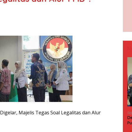
N
gelar, Majelis Tegas Soal Legalitas dan Alur
Se
De
Pu