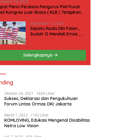
ptember 18, 2024
pat Pleno Perdana Pengurus PWI Pusat
sil Kongres Luar Biasa ( KLB ) Tetapkan
N 2025 di Riau
September 17, 2024
Sepatu Roda DKI Paten ,
Sudah 12 Mendali Emas ,
Kini Incar 1 Emas lagi Hari
ini
Selengkapnya
nding
Oktober 28, 2021
1826 Lihat
Sukses, Deklarasi dan Pengukuhuan
Forum Lintas Ormas DKI Jakarta
Maret 1, 2023
1143 Lihat
KOMLOVING, Edukasi Mengenal Disabilitas
Netra Low Vision
Juli 2, 2020
858 Lihat