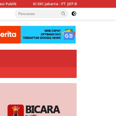
KI DKI Jakarta : PT JIEP Buktikan Transparansi KIP Mampu Pe