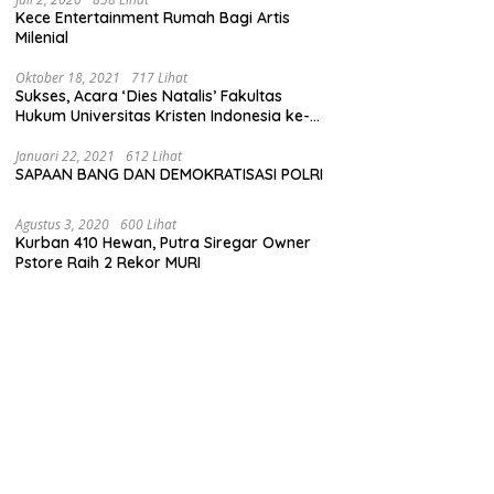
Kece Entertainment Rumah Bagi Artis
Milenial
Oktober 18, 2021
717 Lihat
Sukses, Acara ‘Dies Natalis’ Fakultas
Hukum Universitas Kristen Indonesia ke-
63
Januari 22, 2021
612 Lihat
SAPAAN BANG DAN DEMOKRATISASI POLRI
Agustus 3, 2020
600 Lihat
Kurban 410 Hewan, Putra Siregar Owner
Pstore Raih 2 Rekor MURI