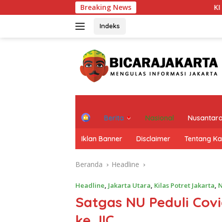
Langsung
Breaking News
KI DKI Jakarta 
ke
konten
Indeks
H
Berita
Nasional
Nusantar
o
m
Iklan Banner
Disclaimer
Tentang K
e
Beranda
Headline
Headline
,
Jakarta Utara
,
Kilas Potret Jakarta
,
N
Satgas NU Peduli Cov
ke JIC