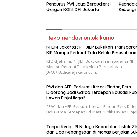
Pengurus PWI Jaya Beraudiensi
Keandala
dengan KONI DKI Jakarta
Kebangsa
Sukses
Rekomendasi untuk kamu
KI DKI Jakarta : PT JIEP Buktikan Transpara
KIP Mampu Perkuat Tata Kelola Perusahaan
KI DKI Jakarta: PT JIEP Buktikan Transparansi KIP
Mampu Perkuat Tata Kelola Perusahaan.
JAKARTA,BicaraJakarta.com…
PWI dan AFPI Perkuat Literasi Pindar, Pers
Didorong Jadi Garda Terdepan Edukasi Publ
Lawan Pinjol Ilegal*
*PWI dan AFPI Perkuat Literasi Pindar, Pers Dido
Jadi Garda Terdepan Edukasi Publik Lawan Pinjo
Tanpa Kedip, PLN Jaga Keandalan Listrik Zik
dan Doa Kebangsaan di Monas Berjalan Su