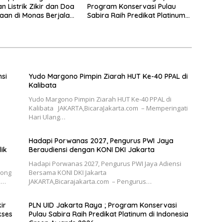
n Listrik Zikir dan Doa
Program Konservasi Pulau
an di Monas Berjalan
Sabira Raih Predikat Platinum
di Indonesia Green Awards
2026
nsi
Yudo Margono Pimpin Ziarah HUT Ke-40 PPAL di
Kalibata
Yudo Margono Pimpin Ziarah HUT Ke-40 PPAL di
Kalibata JAKARTA,BicaraJakarta.com – Memperingati
Hari Ulang…
Hadapi Porwanas 2027, Pengurus PWI Jaya
ik
Beraudiensi dengan KONI DKI Jakarta
Hadapi Porwanas 2027, Pengurus PWI Jaya Adiensi
rong
Bersama KONI DKI Jakarta
l…
JAKARTA,Bicarajakarta.com – Pengurus…
ir
PLN UID Jakarta Raya ; Program Konservasi
kses
Pulau Sabira Raih Predikat Platinum di Indonesia