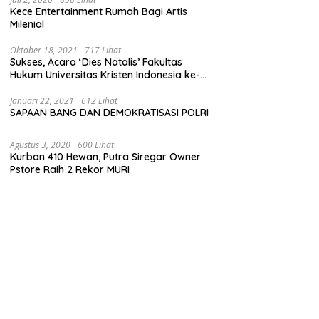
Kece Entertainment Rumah Bagi Artis
Milenial
Oktober 18, 2021
717 Lihat
Sukses, Acara ‘Dies Natalis’ Fakultas
Hukum Universitas Kristen Indonesia ke-
63
Januari 22, 2021
612 Lihat
SAPAAN BANG DAN DEMOKRATISASI POLRI
Agustus 3, 2020
600 Lihat
Kurban 410 Hewan, Putra Siregar Owner
Pstore Raih 2 Rekor MURI