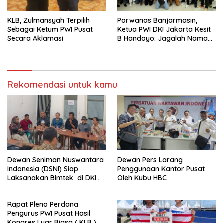
KLB, Zulmansyah Terpilih
Porwanas Banjarmasin,
Sebagai Ketum PWI Pusat
Ketua PWI DKI Jakarta Kesit
Secara Aklamasi
B Handoyo: Jagalah Nama
Baik PWI Jaya
Rekomendasi untuk kamu
Dewan Seniman Nuswantara
Dewan Pers Larang
Indonesia (DSNI) Siap
Penggunaan Kantor Pusat
Laksanakan Bimtek di DKI
Oleh Kubu HBC
Jakarta
Rapat Pleno Perdana
Pengurus PWI Pusat Hasil
Kongres Luar Biasa ( KLB )