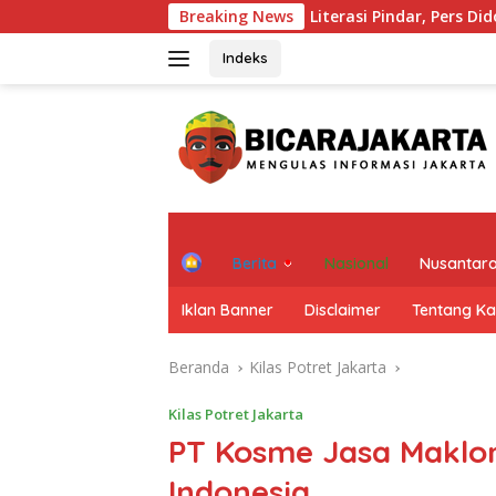
Langsung
AFPI Perkuat Literasi Pindar, Pers Didorong Jadi Garda Terdepan
Breaking News
ke
konten
Indeks
H
Berita
Nasional
Nusantar
o
m
Iklan Banner
Disclaimer
Tentang K
e
Beranda
Kilas Potret Jakarta
Kilas Potret Jakarta
PT Kosme Jasa Maklo
Indonesia