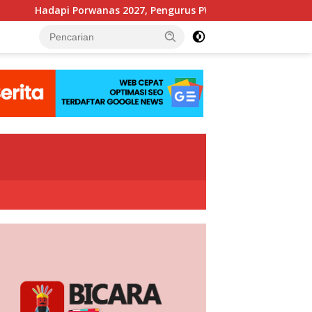
27, Pengurus PWI Jaya Beraudiensi dengan KONI DKI Jakarta