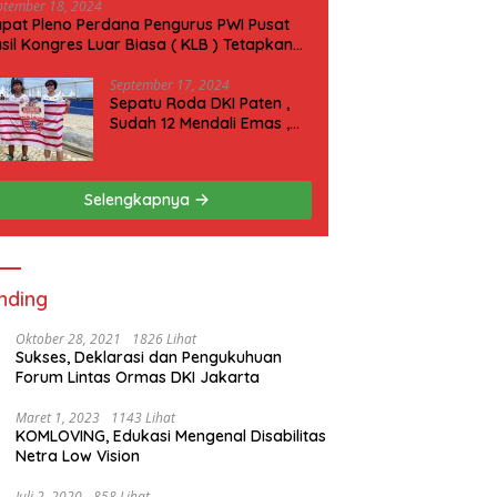
ptember 18, 2024
pat Pleno Perdana Pengurus PWI Pusat
sil Kongres Luar Biasa ( KLB ) Tetapkan
N 2025 di Riau
September 17, 2024
Sepatu Roda DKI Paten ,
Sudah 12 Mendali Emas ,
Kini Incar 1 Emas lagi Hari
ini
Selengkapnya
nding
Oktober 28, 2021
1826 Lihat
Sukses, Deklarasi dan Pengukuhuan
Forum Lintas Ormas DKI Jakarta
Maret 1, 2023
1143 Lihat
KOMLOVING, Edukasi Mengenal Disabilitas
Netra Low Vision
Juli 2, 2020
858 Lihat