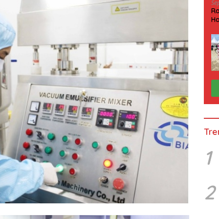
Se
Ra
Ha
HP
Tre
1
2