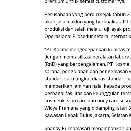
premium untuk semua customernya.
Perusahaan yang berdiri sejak tahun 2
akan jasa maklon yang berkualitas. PT
produksi dan telah melalui uji layak pr
Operasional Prosedur setara internati
‌”PT Kosme mengedepankan kualitas t
dengan memfasilitasi peralatan labora
(RnD) yang berpengalaman. PT Kosme jug
sarana, pengolahan dan pengemasan ya
standart satu tingkat diatas standart 
memberikan jaminan halal kepada prod
berbagai fasilitas dan keunggulan ter
kosmetik, skin care dan body care sesu
Widya Pramana yang didamping isteri 
kawasan Lebak Bulus Jakarta, Selatan K
Shandy Purnamasari menambahkan ba