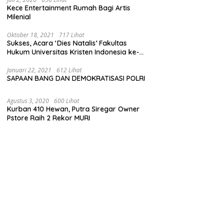
Kece Entertainment Rumah Bagi Artis
Milenial
Oktober 18, 2021
717 Lihat
Sukses, Acara ‘Dies Natalis’ Fakultas
Hukum Universitas Kristen Indonesia ke-
63
Januari 22, 2021
612 Lihat
SAPAAN BANG DAN DEMOKRATISASI POLRI
Agustus 3, 2020
600 Lihat
Kurban 410 Hewan, Putra Siregar Owner
Pstore Raih 2 Rekor MURI