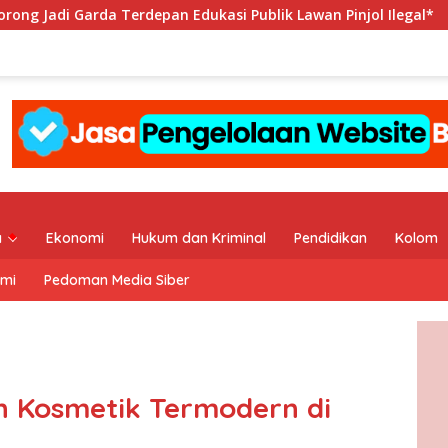
 Edukasi Publik Lawan Pinjol Ilegal*
Hadapi Porwanas 20
a
Ekonomi
Hukum dan Kriminal
Pendidikan
Kolom
ami
Pedoman Media Siber
n Kosmetik Termodern di