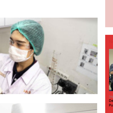
N
Se
De
Pu