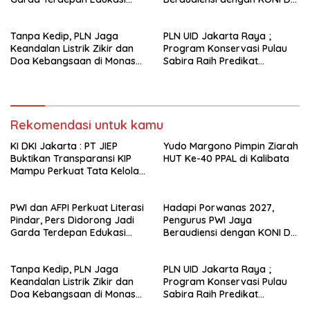
Publik Lawan Pinjol Ilegal*
Jakarta
Tanpa Kedip, PLN Jaga
PLN UID Jakarta Raya ;
Keandalan Listrik Zikir dan
Program Konservasi Pulau
Doa Kebangsaan di Monas
Sabira Raih Predikat
Berjalan Sukses
Platinum di Indonesia Green
Awards 2026
Rekomendasi untuk kamu
KI DKI Jakarta : PT JIEP
Yudo Margono Pimpin Ziarah
Buktikan Transparansi KIP
HUT Ke-40 PPAL di Kalibata
Mampu Perkuat Tata Kelola
Perusahaan
PWI dan AFPI Perkuat Literasi
Hadapi Porwanas 2027,
Pindar, Pers Didorong Jadi
Pengurus PWI Jaya
Garda Terdepan Edukasi
Beraudiensi dengan KONI DKI
Publik Lawan Pinjol Ilegal*
Jakarta
Tanpa Kedip, PLN Jaga
PLN UID Jakarta Raya ;
Keandalan Listrik Zikir dan
Program Konservasi Pulau
Doa Kebangsaan di Monas
Sabira Raih Predikat
Berjalan Sukses
Platinum di Indonesia Green