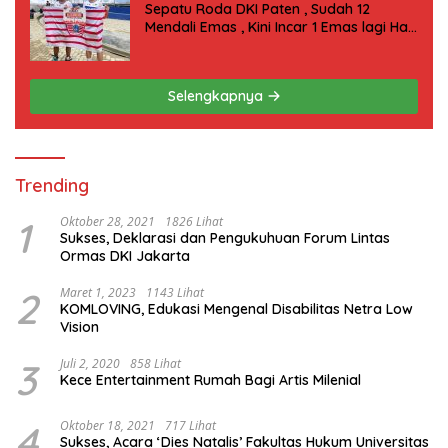
Sepatu Roda DKI Paten , Sudah 12
Mendali Emas , Kini Incar 1 Emas lagi Hari
ini
Selengkapnya
Trending
1
Oktober 28, 2021
1826 Lihat
Sukses, Deklarasi dan Pengukuhuan Forum Lintas
Ormas DKI Jakarta
2
Maret 1, 2023
1143 Lihat
KOMLOVING, Edukasi Mengenal Disabilitas Netra Low
Vision
3
Juli 2, 2020
858 Lihat
Kece Entertainment Rumah Bagi Artis Milenial
4
Oktober 18, 2021
717 Lihat
Sukses, Acara ‘Dies Natalis’ Fakultas Hukum Universitas