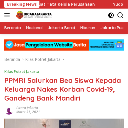
Langsung
IP Mampu Perkuat Tata Kelola Perusahaan
Breaking News
Yudo Margono 
ke
konten
Beranda
Nasional
Jakarta Barat
Hiburan
Jakarta Pusat
Beranda
Kilas Potret Jakarta
Kilas Potret Jakarta
PPMRI Salurkan Bea Siswa Kepada
Keluarga Nakes Korban Covid-19,
Gandeng Bank Mandiri
Bicara Jakarta
Maret 31, 2021