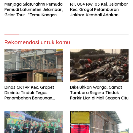
Menjaga Silaturahmi Pemuda
RT. 004 RW. 05 Kel. Jelambar
Pemudi Latumeten Jelambar,
Kec. Grogol Petamburan
Gelar Tour “Temu Kangen
Jakbar Kembali Adakan
Latumeten”
Peremajaan
Rekomendasi untuk kamu
Dinas CKTRP Kec. Gropet
Dikeluhkan Warga, Camat
Diminta Tindak Tegas
Tambora Segera Tindak
Penambahan Bangunan
Parkir Liar di Mall Season City
Diduga Tanpa Izin di
Tanjung Duren