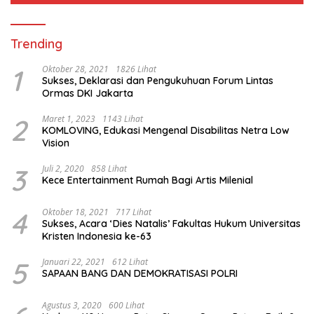
Trending
1
Oktober 28, 2021
1826 Lihat
Sukses, Deklarasi dan Pengukuhuan Forum Lintas
Ormas DKI Jakarta
2
Maret 1, 2023
1143 Lihat
KOMLOVING, Edukasi Mengenal Disabilitas Netra Low
Vision
3
Juli 2, 2020
858 Lihat
Kece Entertainment Rumah Bagi Artis Milenial
4
Oktober 18, 2021
717 Lihat
Sukses, Acara ‘Dies Natalis’ Fakultas Hukum Universitas
Kristen Indonesia ke-63
5
Januari 22, 2021
612 Lihat
SAPAAN BANG DAN DEMOKRATISASI POLRI
Agustus 3, 2020
600 Lihat