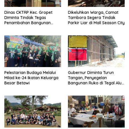
Dinas CKTRP Kec. Gropet
Dikeluhkan Warga, Camat
Diminta Tindak Tegas
Tambora Segera Tindak
Penambahan Bangunan
Parkir Liar di Mall Season City
Diduga Tanpa Izin di
Tanjung Duren
Pelestarian Budaya Melalui
Gubernur Diminta Turun
Milad ke-24 Ikatan Keluarga
Tangan, Penyegelan
Besar Betawi
Bangunan Ruko di Tegal Alur
Terkait Dugaan IMB Palsu