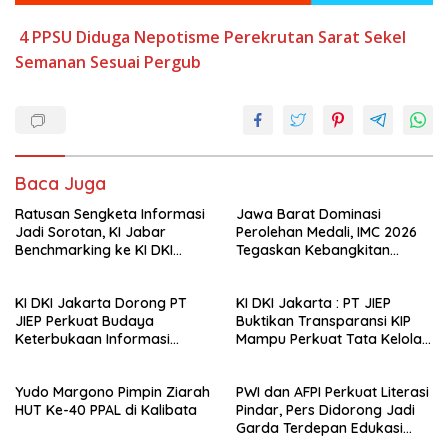
4 PPSU
Diduga
Nepotisme
Perekrutan
Sarat
Sekel
Semanan
Sesuai Pergub
Baca Juga
Ratusan Sengketa Informasi
Jawa Barat Dominasi
Jadi Sorotan, KI Jabar
Perolehan Medali, IMC 2026
Benchmarking ke KI DKI
Tegaskan Kebangkitan
Jakarta
Muaythai Indonesia
KI DKI Jakarta Dorong PT
KI DKI Jakarta : PT JIEP
JIEP Perkuat Budaya
Buktikan Transparansi KIP
Keterbukaan Informasi
Mampu Perkuat Tata Kelola
Publik
Perusahaan
Yudo Margono Pimpin Ziarah
PWI dan AFPI Perkuat Literasi
HUT Ke-40 PPAL di Kalibata
Pindar, Pers Didorong Jadi
Garda Terdepan Edukasi
Publik Lawan Pinjol Ilegal*