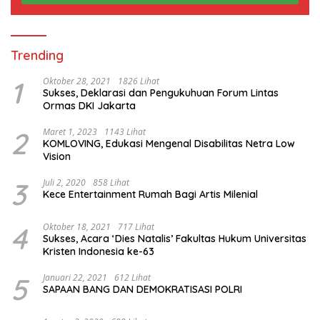
Trending
1
Oktober 28, 2021
1826 Lihat
Sukses, Deklarasi dan Pengukuhuan Forum Lintas
Ormas DKI Jakarta
2
Maret 1, 2023
1143 Lihat
KOMLOVING, Edukasi Mengenal Disabilitas Netra Low
Vision
3
Juli 2, 2020
858 Lihat
Kece Entertainment Rumah Bagi Artis Milenial
4
Oktober 18, 2021
717 Lihat
Sukses, Acara ‘Dies Natalis’ Fakultas Hukum Universitas
Kristen Indonesia ke-63
5
Januari 22, 2021
612 Lihat
SAPAAN BANG DAN DEMOKRATISASI POLRI