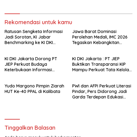
Rekomendasi untuk kamu
Ratusan Sengketa Informasi
Jawa Barat Dominasi
Jadi Sorotan, KI Jabar
Perolehan Medali, IMC 2026
Benchmarking ke KI DKI
Tegaskan Kebangkitan
Jakarta
Muaythai Indonesia
KI DKI Jakarta Dorong PT
KI DKI Jakarta : PT JIEP
JIEP Perkuat Budaya
Buktikan Transparansi KIP
Keterbukaan Informasi
Mampu Perkuat Tata Kelola
Publik
Perusahaan
Yudo Margono Pimpin Ziarah
PWI dan AFPI Perkuat Literasi
HUT Ke-40 PPAL di Kalibata
Pindar, Pers Didorong Jadi
Garda Terdepan Edukasi
Publik Lawan Pinjol Ilegal*
Tinggalkan Balasan