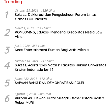
Trending
1
Oktober 28, 2021
1826 Lihat
Sukses, Deklarasi dan Pengukuhuan Forum Lintas
Ormas DKI Jakarta
2
Maret 1, 2023
1143 Lihat
KOMLOVING, Edukasi Mengenal Disabilitas Netra Low
Vision
3
Juli 2, 2020
858 Lihat
Kece Entertainment Rumah Bagi Artis Milenial
4
Oktober 18, 2021
717 Lihat
Sukses, Acara ‘Dies Natalis’ Fakultas Hukum Universitas
Kristen Indonesia ke-63
5
Januari 22, 2021
612 Lihat
SAPAAN BANG DAN DEMOKRATISASI POLRI
6
Agustus 3, 2020
600 Lihat
Kurban 410 Hewan, Putra Siregar Owner Pstore Raih 2
Rekor MURI