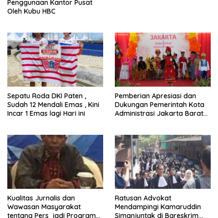
Penggunaan Kantor Pusat
Oleh Kubu HBC
Sepatu Roda DKI Paten ,
Pemberian Apresiasi dan
Sudah 12 Mendali Emas , Kini
Dukungan Pemerintah Kota
Incar 1 Emas lagi Hari ini
Administrasi Jakarta Barat
Kepada Yayasan Vina Smart
Era ( VSE ) Dalam Kegiatan
Jelajah Sahabat Perempuan
dan Anak ( SAPA )
Kualitas Jurnalis dan
Ratusan Advokat
Wawasan Masyarakat
Mendampingi Kamaruddin
tentang Pers jadi Program
Simanjuntak di Bareskrim