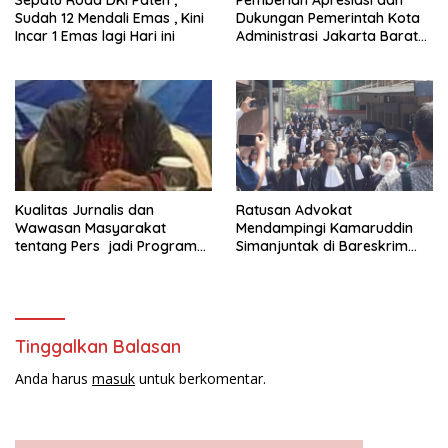
Sepatu Roda DKI Paten ,
Pemberian Apresiasi dan
Sudah 12 Mendali Emas , Kini
Dukungan Pemerintah Kota
Incar 1 Emas lagi Hari ini
Administrasi Jakarta Barat
Kepada Yayasan Vina Smart
Era ( VSE ) Dalam Kegiatan
Jelajah Sahabat Perempuan
dan Anak ( SAPA )
Kualitas Jurnalis dan
Ratusan Advokat
Wawasan Masyarakat
Mendampingi Kamaruddin
tentang Pers jadi Program
Simanjuntak di Bareskrim
Utama FEPI
Polri
Tinggalkan Balasan
Anda harus
masuk
untuk berkomentar.