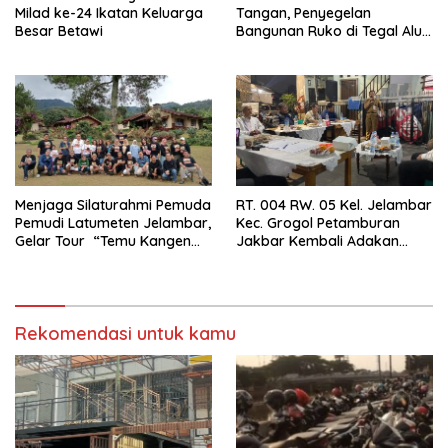
Milad ke-24 Ikatan Keluarga
Tangan, Penyegelan
Besar Betawi
Bangunan Ruko di Tegal Alur
Terkait Dugaan IMB Palsu
Menjaga Silaturahmi Pemuda
RT. 004 RW. 05 Kel. Jelambar
Pemudi Latumeten Jelambar,
Kec. Grogol Petamburan
Gelar Tour “Temu Kangen
Jakbar Kembali Adakan
Latumeten”
Peremajaan
Rekomendasi untuk kamu