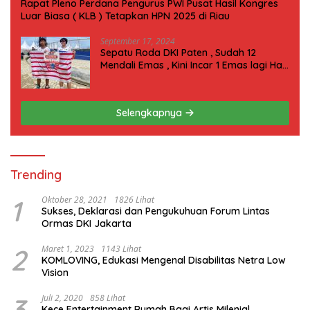
Rapat Pleno Perdana Pengurus PWI Pusat Hasil Kongres
Luar Biasa ( KLB ) Tetapkan HPN 2025 di Riau
September 17, 2024
Sepatu Roda DKI Paten , Sudah 12
Mendali Emas , Kini Incar 1 Emas lagi Hari
ini
Selengkapnya
Trending
1
Oktober 28, 2021
1826 Lihat
Sukses, Deklarasi dan Pengukuhuan Forum Lintas
Ormas DKI Jakarta
2
Maret 1, 2023
1143 Lihat
KOMLOVING, Edukasi Mengenal Disabilitas Netra Low
Vision
3
Juli 2, 2020
858 Lihat
Kece Entertainment Rumah Bagi Artis Milenial