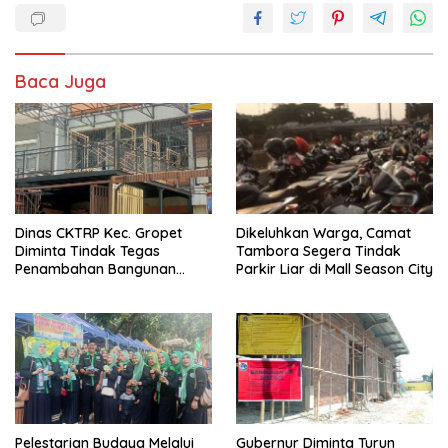
Baca Juga
Dinas CKTRP Kec. Gropet
Dikeluhkan Warga, Camat
Diminta Tindak Tegas
Tambora Segera Tindak
Penambahan Bangunan
Parkir Liar di Mall Season City
Diduga Tanpa Izin di
Tanjung Duren
Pelestarian Budaya Melalui
Gubernur Diminta Turun