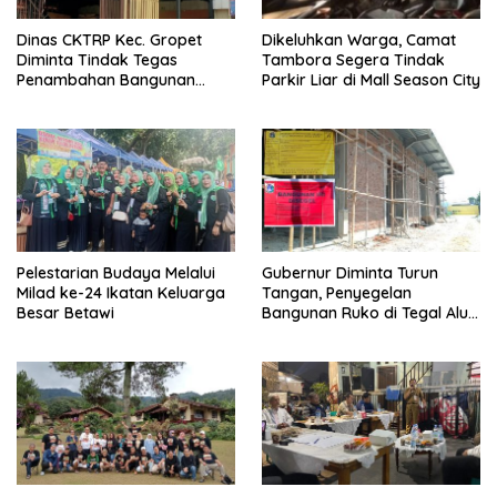
Dinas CKTRP Kec. Gropet
Dikeluhkan Warga, Camat
Diminta Tindak Tegas
Tambora Segera Tindak
Penambahan Bangunan
Parkir Liar di Mall Season City
Diduga Tanpa Izin di
Tanjung Duren
Pelestarian Budaya Melalui
Gubernur Diminta Turun
Milad ke-24 Ikatan Keluarga
Tangan, Penyegelan
Besar Betawi
Bangunan Ruko di Tegal Alur
Terkait Dugaan IMB Palsu