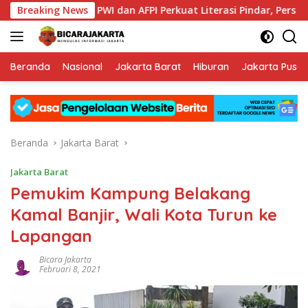
Langsung
ta
Breaking News
PWI dan AFPI Perkuat Literasi Pindar, Pers Didorong J
ke
konten
Beranda
Nasional
Jakarta Barat
Hiburan
Jakarta Pusat
Beranda
Jakarta Barat
Jakarta Barat
Pemukim Kampung Belakang
Kamal Banjir, Wali Kota Turun ke
Lapangan
Bicara Jakarta
Februari 8, 2021