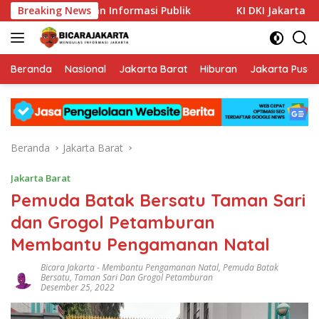
Langsung
terbukaan Informasi Publik
Breaking News
KI DKI Jakarta : PT JIEP B
ke
konten
Beranda
Nasional
Jakarta Barat
Hiburan
Jakarta Pusat
Beranda
Jakarta Barat
Jakarta Barat
Pemuda Batak Bersatu Taman Sari
dan Grogol Petamburan
Membantu Pengamanan Natal
Bicara Jakarta
-
Membantu Pengamanan Natal
,
Pemuda Batak
Bersatu
,
Taman Sari Dan Grogol Petamburan
Desember 25, 2022