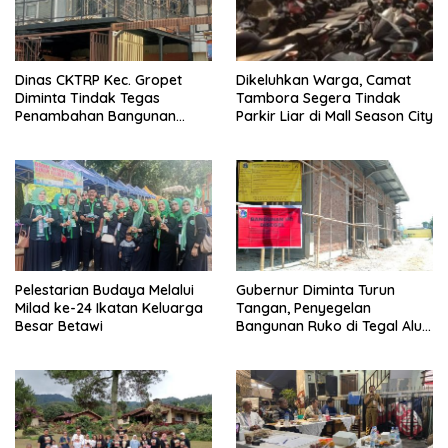
Dinas CKTRP Kec. Gropet
Dikeluhkan Warga, Camat
Diminta Tindak Tegas
Tambora Segera Tindak
Penambahan Bangunan
Parkir Liar di Mall Season City
Diduga Tanpa Izin di
Tanjung Duren
Pelestarian Budaya Melalui
Gubernur Diminta Turun
Milad ke-24 Ikatan Keluarga
Tangan, Penyegelan
Besar Betawi
Bangunan Ruko di Tegal Alur
Terkait Dugaan IMB Palsu