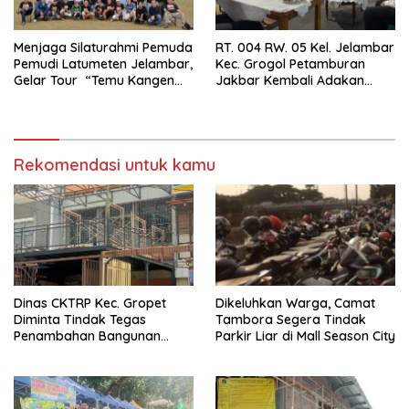
Menjaga Silaturahmi Pemuda
RT. 004 RW. 05 Kel. Jelambar
Pemudi Latumeten Jelambar,
Kec. Grogol Petamburan
Gelar Tour “Temu Kangen
Jakbar Kembali Adakan
Latumeten”
Peremajaan
Rekomendasi untuk kamu
Dinas CKTRP Kec. Gropet
Dikeluhkan Warga, Camat
Diminta Tindak Tegas
Tambora Segera Tindak
Penambahan Bangunan
Parkir Liar di Mall Season City
Diduga Tanpa Izin di
Tanjung Duren