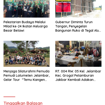
Pelestarian Budaya Melalui
Gubernur Diminta Turun
Milad ke-24 Ikatan Keluarga
Tangan, Penyegelan
Besar Betawi
Bangunan Ruko di Tegal Alur
Terkait Dugaan IMB Palsu
Menjaga Silaturahmi Pemuda
RT. 004 RW. 05 Kel. Jelambar
Pemudi Latumeten Jelambar,
Kec. Grogol Petamburan
Gelar Tour “Temu Kangen
Jakbar Kembali Adakan
Latumeten”
Peremajaan
Tinggalkan Balasan