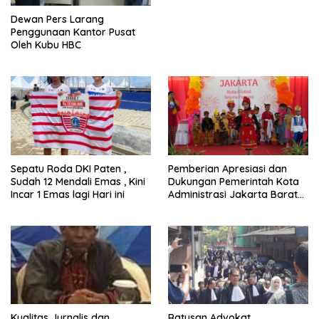
Dewan Pers Larang
Penggunaan Kantor Pusat
Oleh Kubu HBC
Sepatu Roda DKI Paten ,
Pemberian Apresiasi dan
Sudah 12 Mendali Emas , Kini
Dukungan Pemerintah Kota
Incar 1 Emas lagi Hari ini
Administrasi Jakarta Barat
Kepada Yayasan Vina Smart
Era ( VSE ) Dalam Kegiatan
Jelajah Sahabat Perempuan
dan Anak ( SAPA )
Kualitas Jurnalis dan
Ratusan Advokat