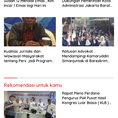
Sudah 12 Mendali Emas , Kini
Dukungan Pemerintah Kota
Incar 1 Emas lagi Hari ini
Administrasi Jakarta Barat
Kepada Yayasan Vina Smart
Era ( VSE ) Dalam Kegiatan
Jelajah Sahabat Perempuan
dan Anak ( SAPA )
Kualitas Jurnalis dan
Ratusan Advokat
Wawasan Masyarakat
Mendampingi Kamaruddin
tentang Pers jadi Program
Simanjuntak di Bareskrim
Utama FEPI
Polri
Rekomendasi untuk kamu
Rapat Pleno Perdana
Pengurus PWI Pusat Hasil
Kongres Luar Biasa ( KLB )
Tetapkan HPN 2025 di Riau