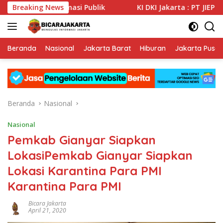
Langsung
an Informasi Publik
Breaking News
KI DKI Jakarta : PT JIEP Buktikan 
ke
konten
Beranda
Nasional
Jakarta Barat
Hiburan
Jakarta Pusat
Beranda
Nasional
Nasional
Pemkab Gianyar Siapkan
LokasiPemkab Gianyar Siapkan
Lokasi Karantina Para PMI
Karantina Para PMI
Bicara Jakarta
April 21, 2020