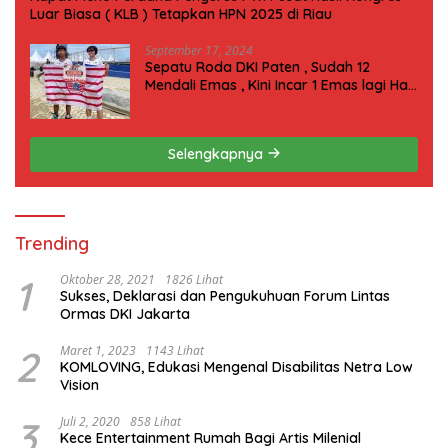
Luar Biasa ( KLB ) Tetapkan HPN 2025 di Riau
September 17, 2024
Sepatu Roda DKI Paten , Sudah 12
Mendali Emas , Kini Incar 1 Emas lagi Hari
ini
Selengkapnya
Trending
1
Oktober 28, 2021
1826 Lihat
Sukses, Deklarasi dan Pengukuhuan Forum Lintas
Ormas DKI Jakarta
2
Maret 1, 2023
1143 Lihat
KOMLOVING, Edukasi Mengenal Disabilitas Netra Low
Vision
3
Juli 2, 2020
858 Lihat
Kece Entertainment Rumah Bagi Artis Milenial