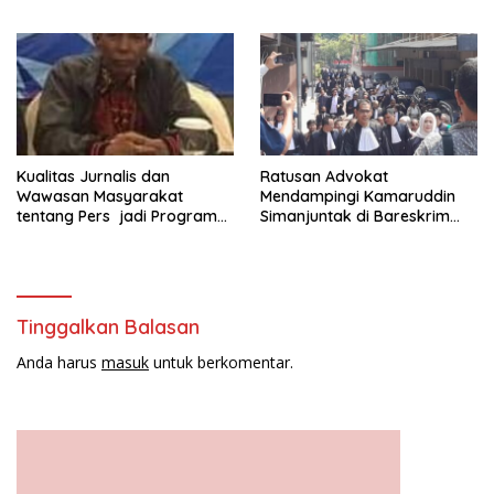
Kepada Yayasan Vina Smart
Era ( VSE ) Dalam Kegiatan
Jelajah Sahabat Perempuan
dan Anak ( SAPA )
Kualitas Jurnalis dan
Ratusan Advokat
Wawasan Masyarakat
Mendampingi Kamaruddin
tentang Pers jadi Program
Simanjuntak di Bareskrim
Utama FEPI
Polri
Tinggalkan Balasan
Anda harus
masuk
untuk berkomentar.