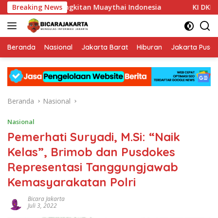
Langsung
an Kebangkitan Muaythai Indonesia
Breaking News
KI DKI Jakarta Dor
ke
konten
Beranda
Nasional
Jakarta Barat
Hiburan
Jakarta Pusat
Beranda
Nasional
Nasional
Pemerhati Suryadi, M.Si: “Naik
Kelas”, Brimob dan Pusdokes
Representasi Tanggungjawab
Kemasyarakatan Polri
Bicara Jakarta
Juli 3, 2022