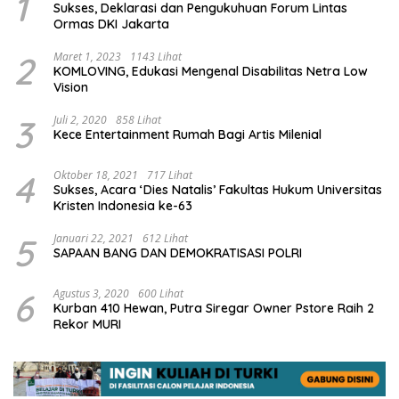
1
Sukses, Deklarasi dan Pengukuhuan Forum Lintas
Ormas DKI Jakarta
2
Maret 1, 2023
1143 Lihat
KOMLOVING, Edukasi Mengenal Disabilitas Netra Low
Vision
3
Juli 2, 2020
858 Lihat
Kece Entertainment Rumah Bagi Artis Milenial
4
Oktober 18, 2021
717 Lihat
Sukses, Acara ‘Dies Natalis’ Fakultas Hukum Universitas
Kristen Indonesia ke-63
5
Januari 22, 2021
612 Lihat
SAPAAN BANG DAN DEMOKRATISASI POLRI
6
Agustus 3, 2020
600 Lihat
Kurban 410 Hewan, Putra Siregar Owner Pstore Raih 2
Rekor MURI