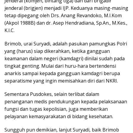
Jenderal (komjen, bintang tiga) dan dari brigadir
jenderal (brigjen) menjadi IJP. Keduanya masing-masing
tetap dipegang oleh Drs. Anang Revandoko, M.I.Kom
(Akpol 1988B) dan dr. Asep Hendradiana, Sp.An., M.Kes.,
K.I.C.
Brimob, urai Suryadi, adalah pasukan pamungkas Polri
yang (harus) siap dikerahkan, ketika gangguan
keamanan dalam negeri (kamdagri) dinilai sudah pada
tingkat genting. Mulai dari huru-hara bertendensi
anarkis sampai kepada gangguan kamdagri berupa
separatisme yang ingin memisahkan diri dari NKRI.
Sementara Pusdokes, selain terlibat dalam
penanganan medis pendukungan kepada pelaksanaan
fungsi dan tugas kepolisian, juga memberikan
pelayanan kemasyarakatan di bidang kesehatan.
Sungguh pun demikian, lanjut Suryadi, baik Brimob