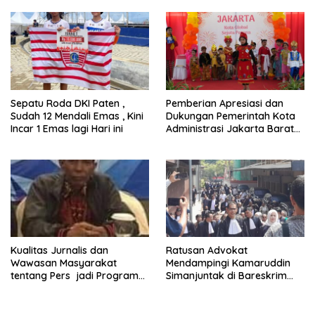
Sepatu Roda DKI Paten ,
Pemberian Apresiasi dan
Sudah 12 Mendali Emas , Kini
Dukungan Pemerintah Kota
Incar 1 Emas lagi Hari ini
Administrasi Jakarta Barat
Kepada Yayasan Vina Smart
Era ( VSE ) Dalam Kegiatan
Jelajah Sahabat Perempuan
dan Anak ( SAPA )
Kualitas Jurnalis dan
Ratusan Advokat
Wawasan Masyarakat
Mendampingi Kamaruddin
tentang Pers jadi Program
Simanjuntak di Bareskrim
Utama FEPI
Polri