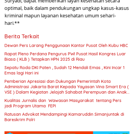
Suryadi, dapat memberikan layan kesehatan secara
optimal, baik dalam pendukungan ungkap kasus-kasus
kriminal mapun layanan kesehatan umum sehari-
hari.**
Berita Terkait
Dewan Pers Larang Penggunaan Kantor Pusat Oleh Kubu HBC
Rapat Pleno Perdana Pengurus PWI Pusat Hasil Kongres Luar
Biasa ( KLB ) Tetapkan HPN 2025 di Riau
Sepatu Roda DKI Paten , Sudah 12 Mendali Emas , Kini Incar 1
Emas lagi Hari ini
Pemberian Apresiasi dan Dukungan Pemerintah Kota
Administrasi Jakarta Barat Kepada Yayasan Vina Smart Era (
VSE ) Dalam Kegiatan Jelajah Sahabat Perempuan dan Anak (
SAPA )
Kualitas Jurnalis dan Wawasan Masyarakat tentang Pers
jadi Program Utama FEPI
Ratusan Advokat Mendampingi Kamaruddin Simanjuntak di
Bareskrim Polri