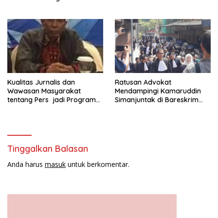
Kepada Yayasan Vina Smart
Era ( VSE ) Dalam Kegiatan
Jelajah Sahabat Perempuan
dan Anak ( SAPA )
Kualitas Jurnalis dan
Ratusan Advokat
Wawasan Masyarakat
Mendampingi Kamaruddin
tentang Pers jadi Program
Simanjuntak di Bareskrim
Utama FEPI
Polri
Tinggalkan Balasan
Anda harus
masuk
untuk berkomentar.