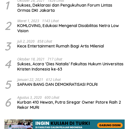
1
Oktober 28, 2021
1826 Lihat
Sukses, Deklarasi dan Pengukuhuan Forum Lintas
Ormas DKI Jakarta
2
Maret 1, 2023
1143 Lihat
KOMLOVING, Edukasi Mengenal Disabilitas Netra Low
Vision
3
Juli 2, 2020
858 Lihat
Kece Entertainment Rumah Bagi Artis Milenial
4
Oktober 18, 2021
717 Lihat
Sukses, Acara ‘Dies Natalis’ Fakultas Hukum Universitas
Kristen Indonesia ke-63
5
Januari 22, 2021
612 Lihat
SAPAAN BANG DAN DEMOKRATISASI POLRI
6
Agustus 3, 2020
600 Lihat
Kurban 410 Hewan, Putra Siregar Owner Pstore Raih 2
Rekor MURI