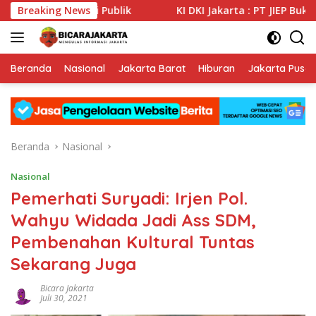
Langsung
 Informasi Publik
Breaking News
KI DKI Jakarta : PT JIEP Buktikan T
ke
konten
Beranda
Nasional
Jakarta Barat
Hiburan
Jakarta Pusat
Beranda
Nasional
Nasional
Pemerhati Suryadi: Irjen Pol.
Wahyu Widada Jadi Ass SDM,
Pembenahan Kultural Tuntas
Sekarang Juga
Bicara Jakarta
Juli 30, 2021