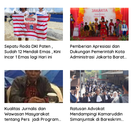
Sepatu Roda DKI Paten ,
Pemberian Apresiasi dan
Sudah 12 Mendali Emas , Kini
Dukungan Pemerintah Kota
Incar 1 Emas lagi Hari ini
Administrasi Jakarta Barat
Kepada Yayasan Vina Smart
Era ( VSE ) Dalam Kegiatan
Jelajah Sahabat Perempuan
dan Anak ( SAPA )
Kualitas Jurnalis dan
Ratusan Advokat
Wawasan Masyarakat
Mendampingi Kamaruddin
tentang Pers jadi Program
Simanjuntak di Bareskrim
Utama FEPI
Polri