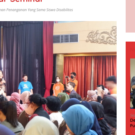
n Penanganan Yang Sama Siswa Disabilitas
N
Se
De
Pu