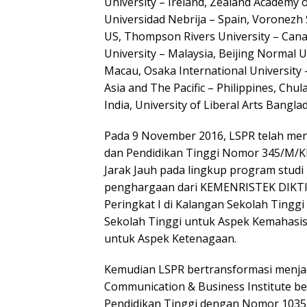
University – Ireland, Zealand Academy 
Universidad Nebrija – Spain, Voronezh 
US, Thompson Rivers University – Canad
University – Malaysia, Beijing Normal Un
Macau, Osaka International University –
Asia and The Pacific – Philippines, Chu
India, University of Liberal Arts Bangla
Pada 9 November 2016, LSPR telah men
dan Pendidikan Tinggi Nomor 345/M/
Jarak Jauh pada lingkup program studi
penghargaan dari KEMENRISTEK DIKTI 
Peringkat I di Kalangan Sekolah Tingg
Sekolah Tinggi untuk Aspek Kemahasisw
untuk Aspek Ketenagaan.
Kemudian LSPR bertransformasi menjadi
Communication & Business Institute b
Pendidikan Tinggi dengan Nomor 1035/