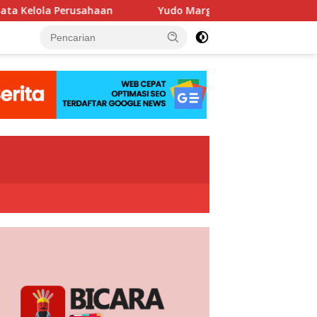
haan
Yudo Margono Pimpin Ziarah HUT Ke-40 PPAL di Ka