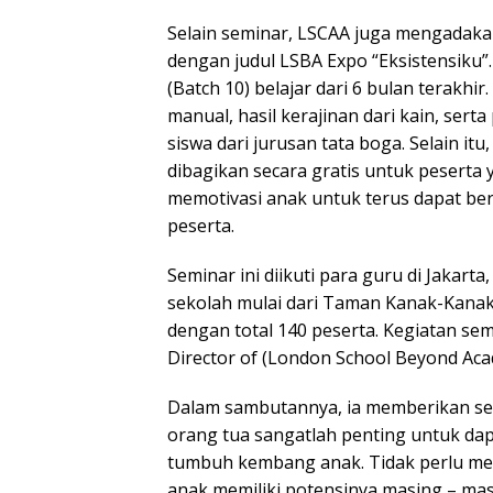
Selain seminar, LSCAA juga mengadak
dengan judul LSBA Expo “Eksistensiku”.
(Batch 10) belajar dari 6 bulan terakhir
manual, hasil kerajinan dari kain, sert
siswa dari jurusan tata boga. Selain i
dibagikan secara gratis untuk peserta 
memotivasi anak untuk terus dapat be
peserta.
Seminar ini diikuti para guru di Jakarta
sekolah mulai dari Taman Kanak-Kana
dengan total 140 peserta. Kegiatan sem
Director of (London School Beyond Acad
Dalam sambutannya, ia memberikan se
orang tua sangatlah penting untuk da
tumbuh kembang anak. Tidak perlu m
anak memiliki potensinya masing – mas