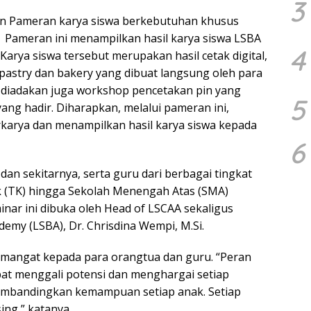
3
an Pameran karya siswa berkebutuhan khusus
 ​​ Pameran ini menampilkan hasil karya siswa LSBA
4
. Karya siswa tersebut merupakan hasil cetak digital,
a pastry dan bakery yang dibuat langsung oleh para
tu, diadakan juga workshop pencetakan pin yang
5
yang hadir. Diharapkan, melalui pameran ini,
rkarya dan menampilkan hasil karya siswa kepada
6
, dan sekitarnya, serta guru dari berbagai tingkat
k (TK) hingga Sekolah Menengah Atas (SMA)
inar ini dibuka oleh Head of LSCAA sekaligus
emy (LSBA), Dr. Chrisdina Wempi, M.Si.
mangat kepada para orangtua dan guru. “Peran
pat menggali potensi dan menghargai setiap
embandingkan kemampuan setiap anak. Setiap
ing,” katanya.