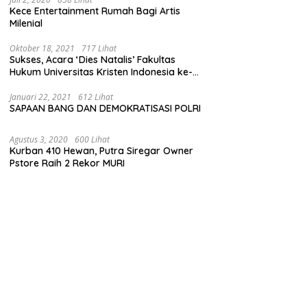
Kece Entertainment Rumah Bagi Artis
Milenial
Oktober 18, 2021
717 Lihat
Sukses, Acara ‘Dies Natalis’ Fakultas
Hukum Universitas Kristen Indonesia ke-
63
Januari 22, 2021
612 Lihat
SAPAAN BANG DAN DEMOKRATISASI POLRI
Agustus 3, 2020
600 Lihat
Kurban 410 Hewan, Putra Siregar Owner
Pstore Raih 2 Rekor MURI