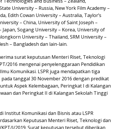
of Technologies and Business – Zealand,
State University – Russia, New York Film Academy –
a, Edith Cowan University – Australia, Taylor’s
iversity – China, University of Saint Joseph –
 Japan, Sogang University – Korea, University of
lalongkorn University – Thailand, SRM University –
desh – Bangladesh dan lain-lain.
erima surat keputusan Menteri Riset, Teknologi
KPT/2016 mengenai penyelenggaraan Pendidikan
 Ilmu Komunikasi. LSPR juga mendapatkan tiga
pada tanggal 30 November 2016 dengan predikat
i untuk Aspek Kelembagaan, Peringkat I di Kalangan
aan dan Peringkat II di Kalangan Sekolah Tinggi
 Institut Komunikasi dan Bisnis atau LSPR
erdasarkan Keputusan Menteri Riset, Teknologi dan
KPT/I/2019. Surat keputusan tersebut diberikan