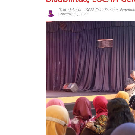
Bicara Jakarta
-
LSCAA Gelar Seminar
,
Pemahama
Februari 23, 2023