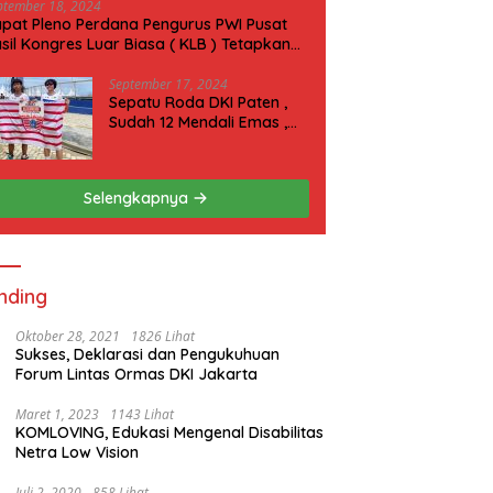
ptember 18, 2024
pat Pleno Perdana Pengurus PWI Pusat
sil Kongres Luar Biasa ( KLB ) Tetapkan
N 2025 di Riau
September 17, 2024
Sepatu Roda DKI Paten ,
Sudah 12 Mendali Emas ,
Kini Incar 1 Emas lagi Hari
ini
Selengkapnya
nding
Oktober 28, 2021
1826 Lihat
Sukses, Deklarasi dan Pengukuhuan
Forum Lintas Ormas DKI Jakarta
Maret 1, 2023
1143 Lihat
KOMLOVING, Edukasi Mengenal Disabilitas
Netra Low Vision
Juli 2, 2020
858 Lihat