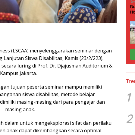
Se
Ra
Ha
HP
eness (LSCAA) menyelenggarakan seminar dengan
 Lanjutan Siswa Disabilitas, Kamis (23/2/223).
n secara luring di Prof. Dr. Djajusman Auditorium &
 Kampus Jakarta.
Tre
ngan tujuan peserta seminar mampu memiliki
1
nganan siswa disabilitas, metode belajar
dimiliki masing-masing dari para pengajar dan
 – masing anak.
2
ebih dalam untuk mengeksplorasi sifat dan perilaku
oleh anak dapat dikembangkan secara optimal.