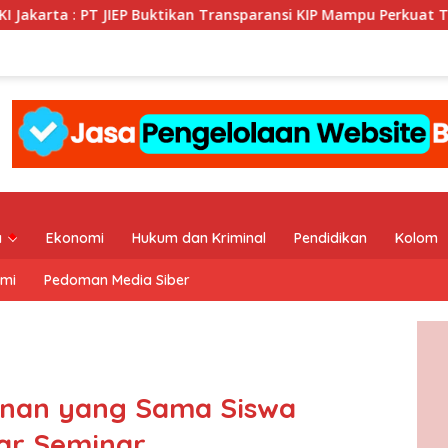
EP Buktikan Transparansi KIP Mampu Perkuat Tata Kelola Perusa
a
Ekonomi
Hukum dan Kriminal
Pendidikan
Kolom
ami
Pedoman Media Siber
an yang Sama Siswa
lar Seminar