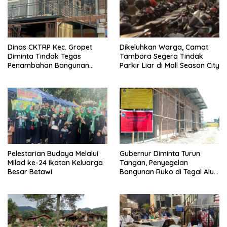
Dinas CKTRP Kec. Gropet
Dikeluhkan Warga, Camat
Diminta Tindak Tegas
Tambora Segera Tindak
Penambahan Bangunan
Parkir Liar di Mall Season City
Diduga Tanpa Izin di
Tanjung Duren
Pelestarian Budaya Melalui
Gubernur Diminta Turun
Milad ke-24 Ikatan Keluarga
Tangan, Penyegelan
Besar Betawi
Bangunan Ruko di Tegal Alur
Terkait Dugaan IMB Palsu