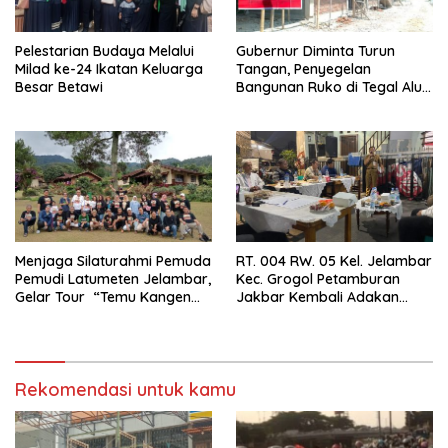
Pelestarian Budaya Melalui
Gubernur Diminta Turun
Milad ke-24 Ikatan Keluarga
Tangan, Penyegelan
Besar Betawi
Bangunan Ruko di Tegal Alur
Terkait Dugaan IMB Palsu
Menjaga Silaturahmi Pemuda
RT. 004 RW. 05 Kel. Jelambar
Pemudi Latumeten Jelambar,
Kec. Grogol Petamburan
Gelar Tour “Temu Kangen
Jakbar Kembali Adakan
Latumeten”
Peremajaan
Rekomendasi untuk kamu