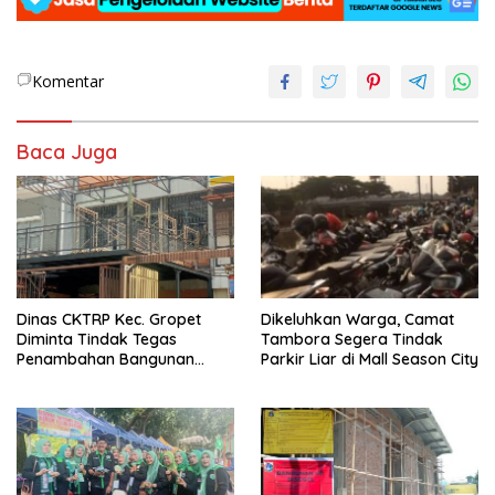
Komentar
Baca Juga
Dinas CKTRP Kec. Gropet
Dikeluhkan Warga, Camat
Diminta Tindak Tegas
Tambora Segera Tindak
Penambahan Bangunan
Parkir Liar di Mall Season City
Diduga Tanpa Izin di
Tanjung Duren