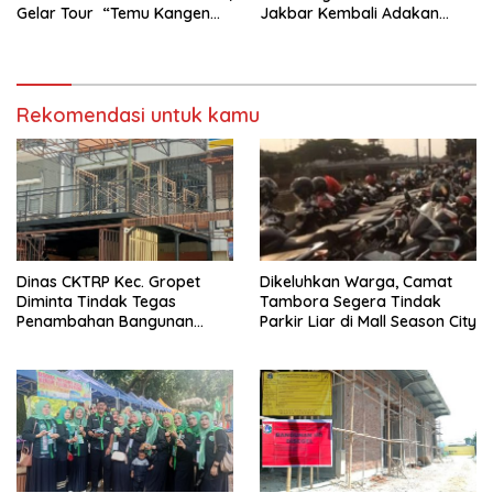
Gelar Tour “Temu Kangen
Jakbar Kembali Adakan
Latumeten”
Peremajaan
Rekomendasi untuk kamu
Dinas CKTRP Kec. Gropet
Dikeluhkan Warga, Camat
Diminta Tindak Tegas
Tambora Segera Tindak
Penambahan Bangunan
Parkir Liar di Mall Season City
Diduga Tanpa Izin di
Tanjung Duren