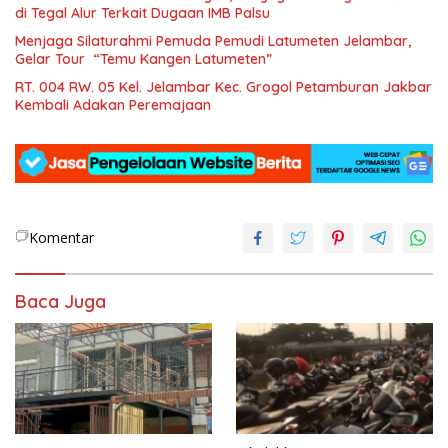
di Tegal Alur Terkait Dugaan IMB Palsu
Menjaga Silaturahmi Pemuda Pemudi Latumeten Jelambar,
Gelar Tour “Temu Kangen Latumeten”
RT. 004 RW. 05 Kel. Jelambar Kec. Grogol Petamburan Jakbar
Kembali Adakan Peremajaan
Komentar
Baca Juga