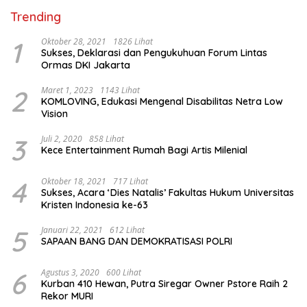
Trending
1
Oktober 28, 2021
1826 Lihat
Sukses, Deklarasi dan Pengukuhuan Forum Lintas
Ormas DKI Jakarta
2
Maret 1, 2023
1143 Lihat
KOMLOVING, Edukasi Mengenal Disabilitas Netra Low
Vision
3
Juli 2, 2020
858 Lihat
Kece Entertainment Rumah Bagi Artis Milenial
4
Oktober 18, 2021
717 Lihat
Sukses, Acara ‘Dies Natalis’ Fakultas Hukum Universitas
Kristen Indonesia ke-63
5
Januari 22, 2021
612 Lihat
SAPAAN BANG DAN DEMOKRATISASI POLRI
6
Agustus 3, 2020
600 Lihat
Kurban 410 Hewan, Putra Siregar Owner Pstore Raih 2
Rekor MURI