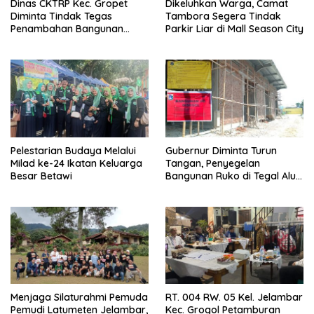
Dinas CKTRP Kec. Gropet
Dikeluhkan Warga, Camat
Diminta Tindak Tegas
Tambora Segera Tindak
Penambahan Bangunan
Parkir Liar di Mall Season City
Diduga Tanpa Izin di
Tanjung Duren
Pelestarian Budaya Melalui
Gubernur Diminta Turun
Milad ke-24 Ikatan Keluarga
Tangan, Penyegelan
Besar Betawi
Bangunan Ruko di Tegal Alur
Terkait Dugaan IMB Palsu
Menjaga Silaturahmi Pemuda
RT. 004 RW. 05 Kel. Jelambar
Pemudi Latumeten Jelambar,
Kec. Grogol Petamburan