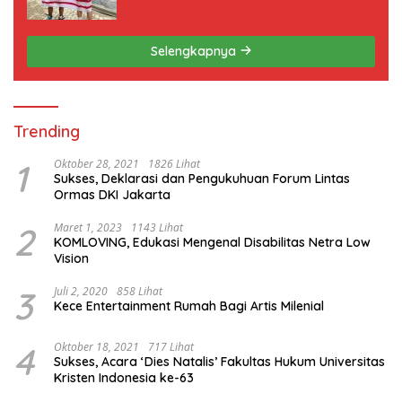
ini
Selengkapnya
Trending
1
Oktober 28, 2021
1826 Lihat
Sukses, Deklarasi dan Pengukuhuan Forum Lintas
Ormas DKI Jakarta
2
Maret 1, 2023
1143 Lihat
KOMLOVING, Edukasi Mengenal Disabilitas Netra Low
Vision
3
Juli 2, 2020
858 Lihat
Kece Entertainment Rumah Bagi Artis Milenial
4
Oktober 18, 2021
717 Lihat
Sukses, Acara ‘Dies Natalis’ Fakultas Hukum Universitas
Kristen Indonesia ke-63