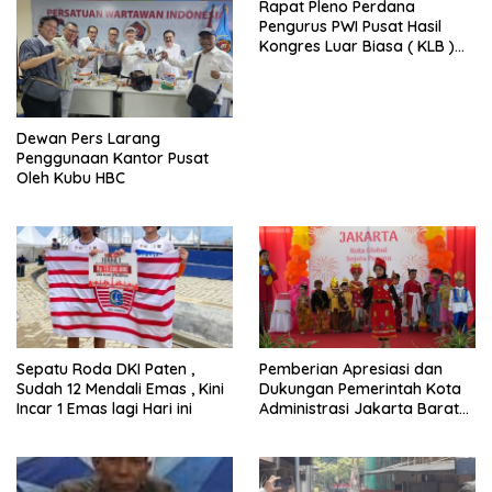
Rapat Pleno Perdana
Pengurus PWI Pusat Hasil
Kongres Luar Biasa ( KLB )
Tetapkan HPN 2025 di Riau
Dewan Pers Larang
Penggunaan Kantor Pusat
Oleh Kubu HBC
Sepatu Roda DKI Paten ,
Pemberian Apresiasi dan
Sudah 12 Mendali Emas , Kini
Dukungan Pemerintah Kota
Incar 1 Emas lagi Hari ini
Administrasi Jakarta Barat
Kepada Yayasan Vina Smart
Era ( VSE ) Dalam Kegiatan
Jelajah Sahabat Perempuan
dan Anak ( SAPA )