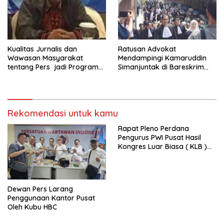
Kualitas Jurnalis dan
Ratusan Advokat
Wawasan Masyarakat
Mendampingi Kamaruddin
tentang Pers jadi Program
Simanjuntak di Bareskrim
Utama FEPI
Polri
Rekomendasi untuk kamu
Rapat Pleno Perdana
Pengurus PWI Pusat Hasil
Kongres Luar Biasa ( KLB )
Tetapkan HPN 2025 di Riau
Dewan Pers Larang
Penggunaan Kantor Pusat
Oleh Kubu HBC