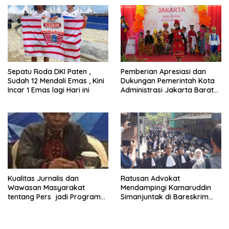
Sepatu Roda DKI Paten ,
Pemberian Apresiasi dan
Sudah 12 Mendali Emas , Kini
Dukungan Pemerintah Kota
Incar 1 Emas lagi Hari ini
Administrasi Jakarta Barat
Kepada Yayasan Vina Smart
Era ( VSE ) Dalam Kegiatan
Jelajah Sahabat Perempuan
dan Anak ( SAPA )
Kualitas Jurnalis dan
Ratusan Advokat
Wawasan Masyarakat
Mendampingi Kamaruddin
tentang Pers jadi Program
Simanjuntak di Bareskrim
Utama FEPI
Polri