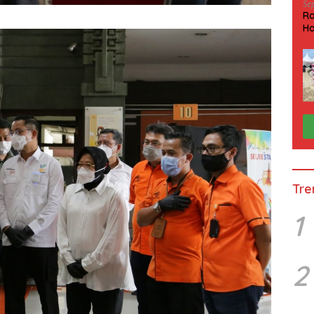
Se
Ra
Ha
HP
Tre
1
2