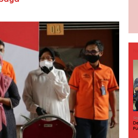
N
Se
De
Pu