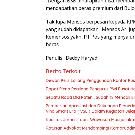
“Dengan BSB diharapkan bisa. memba
mendapatkan beras premium dari Bulog
Tak lupa Mensos berpesan kepada KP
yang sudah didapatkan. Mensos Ari ju
Kemensos yakni PT Pos yang menyalur
beras.
Penulis : Deddy Haryadi
Berita Terkait
Dewan Pers Larang Penggunaan Kantor Pus
Rapat Pleno Perdana Pengurus PWI Pusat Has
Sepatu Roda DKI Paten , Sudah 12 Mendali Emas
Pemberian Apresiasi dan Dukungan Pemerin
Vina Smart Era ( VSE ) Dalam Kegiatan Jel
Kualitas Jurnalis dan Wawasan Masyaraka
Ratusan Advokat Mendampingi Kamaruddin S