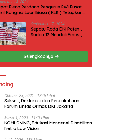
ptember 18, 2024
pat Pleno Perdana Pengurus PWI Pusat
sil Kongres Luar Biasa ( KLB ) Tetapkan
N 2025 di Riau
September 17, 2024
Sepatu Roda DKI Paten ,
Sudah 12 Mendali Emas ,
Kini Incar 1 Emas lagi Hari
ini
Selengkapnya
nding
Oktober 28, 2021
1826 Lihat
Sukses, Deklarasi dan Pengukuhuan
Forum Lintas Ormas DKI Jakarta
Maret 1, 2023
1143 Lihat
KOMLOVING, Edukasi Mengenal Disabilitas
Netra Low Vision
Juli 2, 2020
858 Lihat