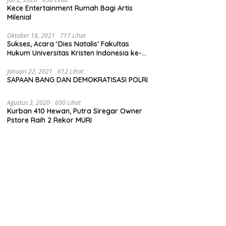
Kece Entertainment Rumah Bagi Artis
Milenial
Oktober 18, 2021
717 Lihat
Sukses, Acara ‘Dies Natalis’ Fakultas
Hukum Universitas Kristen Indonesia ke-
63
Januari 22, 2021
612 Lihat
SAPAAN BANG DAN DEMOKRATISASI POLRI
Agustus 3, 2020
600 Lihat
Kurban 410 Hewan, Putra Siregar Owner
Pstore Raih 2 Rekor MURI