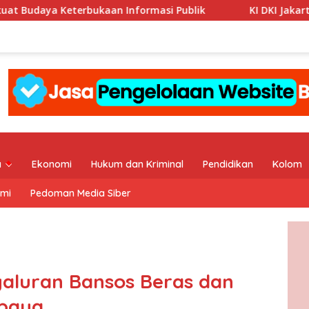
kaan Informasi Publik
KI DKI Jakarta : PT JIEP Buktika
a
Ekonomi
Hukum dan Kriminal
Pendidikan
Kolom
ami
Pedoman Media Siber
aluran Bansos Beras dan
abaya