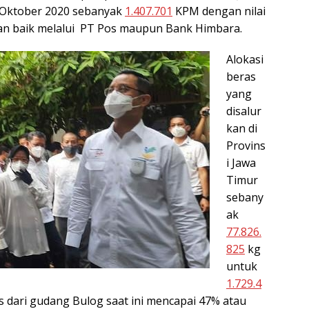
 Oktober 2020 sebanyak
1.407.701
KPM dengan nilai
kan baik melalui PT Pos maupun Bank Himbara.
Alokasi
beras
yang
disalur
kan di
Provins
i Jawa
Timur
sebany
ak
77.826.
825
kg
untuk
1.729.4
 dari gudang Bulog saat ini mencapai 47% atau