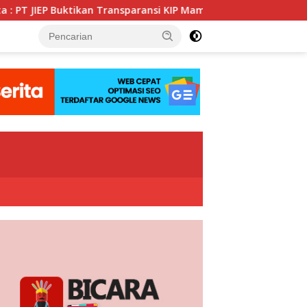
n Transparansi KIP Mampu Perkuat Tata Kelola Perusahaan