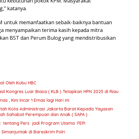
ntu kebutuhan pokok KPM. Masyarakat
,” katanya.
M untuk memanfaatkan sebaik-baiknya bantuan
ga menyampaikan terima kasih kepada mitra
kan BST dan Perum Bulog yang mendistribusikan
at Oleh Kubu HBC
il Kongres Luar Biasa ( KLB ) Tetapkan HPN 2025 di Riau
 , Kini Incar 1 Emas lagi Hari ini
tah Kota Administrasi Jakarta Barat Kepada Yayasan
ajah Sahabat Perempuan dan Anak ( SAPA )
t tentang Pers jadi Program Utama FEPI
imanjuntak di Bareskrim Polri