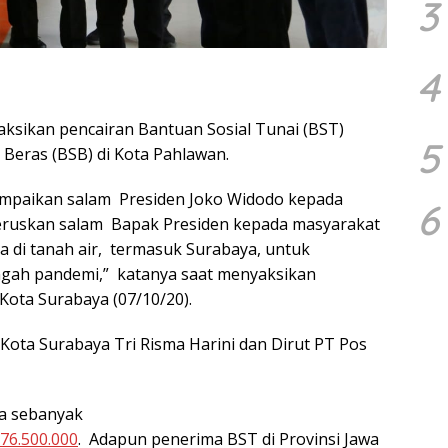
3
4
yaksikan pencairan Bantuan Sosial Tunai (BST)
5
l Beras (BSB) di Kota Pahlawan.
ampaikan salam Presiden Joko Widodo kepada
6
eruskan salam Bapak Presiden kepada masyarakat
ta di tanah air, termasuk Surabaya, untuk
ngah pandemi,” katanya saat menyaksikan
Kota Surabaya (07/10/20).
Kota Surabaya Tri Risma Harini dan Dirut PT Pos
ya sebanyak
576.500.000
. Adapun penerima BST di Provinsi Jawa