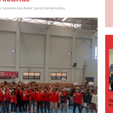
ui Turnamen Bola Basket
,
Sportif Dan Berkualitas
N
Se
De
Pu