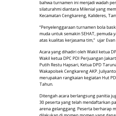
bahwa turnamen ini menjadi wadah pen
silaturahmi diantara Milenial yang memi
Kecamatan Cengkareng, Kalideres, Ta
“Penyelenggaraan turnamen bola basket
muda untuk semakin SEHAT, pemuda y
atas kualitas kerjasama tim,” ujar Eva
Acara yang dihadiri oleh Wakil ketua D
Wakil ketua DPC PDI Perjuangan Jakar
Putih Restu Hapsari, Ketua DPD Tarun
Wakapolsek Cengkareng AKP. Juliyanto
merupakan rangkaian kegiatan Hut PD
Tahun.
Ditengah acara berlangsung panitia ju
30 peserta yang telah mendaftarkan pa
arena gelanggang. Peserta berharap mom
dilakukan di momen momen yang dapa