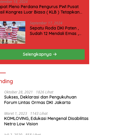
ptember 18, 2024
pat Pleno Perdana Pengurus PWI Pusat
sil Kongres Luar Biasa ( KLB ) Tetapkan
N 2025 di Riau
September 17, 2024
Sepatu Roda DKI Paten ,
Sudah 12 Mendali Emas ,
Kini Incar 1 Emas lagi Hari
ini
Selengkapnya
nding
Oktober 28, 2021
1826 Lihat
Sukses, Deklarasi dan Pengukuhuan
Forum Lintas Ormas DKI Jakarta
Maret 1, 2023
1143 Lihat
KOMLOVING, Edukasi Mengenal Disabilitas
Netra Low Vision
Juli 2, 2020
858 Lihat