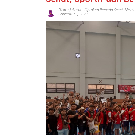
Bicara Jakarta
-
Ciptakan Pemuda Sehat
,
Melal
Februari 13, 2023