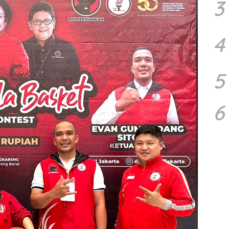
3
4
5
6