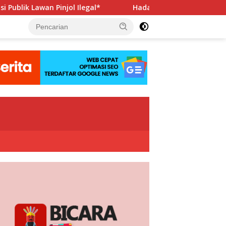
l*
Hadapi Porwanas 2027, Pengurus PWI Jaya Beraudiens