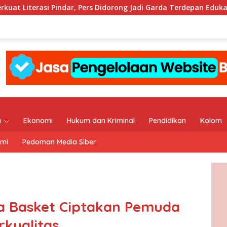
 Didorong Jadi Garda Terdepan Edukasi Publik Lawan Pinjol Ilega
a
Ekonomi
Hukum dan Kriminal
Pendidikan
Kolom
ami
Pedoman Media Siber
a Basket Ciptakan Pemuda
rkualitas