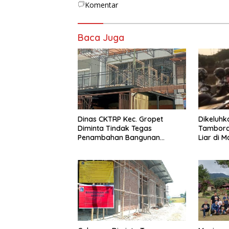
Komentar
Baca Juga
Dinas CKTRP Kec. Gropet
Dikeluh
Diminta Tindak Tegas
Tambora 
Penambahan Bangunan
Liar di M
Diduga Tanpa Izin di Tanjung
Duren