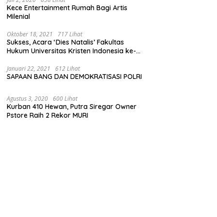
Kece Entertainment Rumah Bagi Artis
Milenial
Oktober 18, 2021
717 Lihat
Sukses, Acara ‘Dies Natalis’ Fakultas
Hukum Universitas Kristen Indonesia ke-
63
Januari 22, 2021
612 Lihat
SAPAAN BANG DAN DEMOKRATISASI POLRI
Agustus 3, 2020
600 Lihat
Kurban 410 Hewan, Putra Siregar Owner
Pstore Raih 2 Rekor MURI