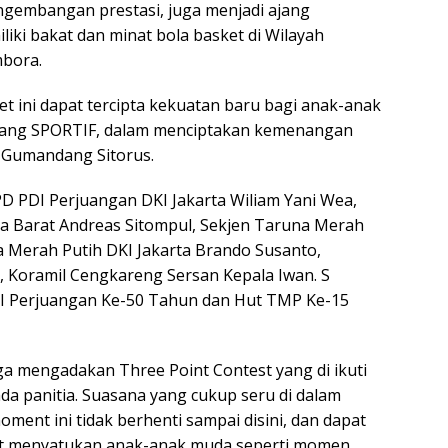
gembangan prestasi, juga menjadi ajang
liki bakat dan minat bola basket di Wilayah
mbora.
 ini dapat tercipta kekuatan baru bagi anak-anak
ang SPORTIF, dalam menciptakan kemenangan
n Gumandang Sitorus.
PD PDI Perjuangan DKI Jakarta Wiliam Yani Wea,
ta Barat Andreas Sitompul, Sekjen Taruna Merah
a Merah Putih DKI Jakarta Brando Susanto,
, Koramil Cengkareng Sersan Kepala Iwan. S
I Perjuangan Ke-50 Tahun dan Hut TMP Ke-15
ga mengadakan Three Point Contest yang di ikuti
da panitia. Suasana yang cukup seru di dalam
ent ini tidak berhenti sampai disini, dan dapat
t menyatukan anak-anak muda seperti momen