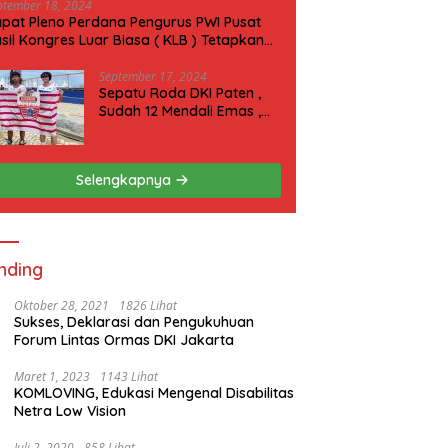
ptember 18, 2024
pat Pleno Perdana Pengurus PWI Pusat
sil Kongres Luar Biasa ( KLB ) Tetapkan
N 2025 di Riau
September 17, 2024
Sepatu Roda DKI Paten ,
Sudah 12 Mendali Emas ,
Kini Incar 1 Emas lagi Hari
ini
Selengkapnya
nding
Oktober 28, 2021
1826 Lihat
Sukses, Deklarasi dan Pengukuhuan
Forum Lintas Ormas DKI Jakarta
Maret 1, 2023
1143 Lihat
KOMLOVING, Edukasi Mengenal Disabilitas
Netra Low Vision
Juli 2, 2020
858 Lihat