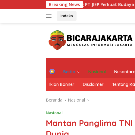
Langsung
I Jakarta Dorong PT JIEP Perkuat Budaya Keterbukaan Informasi
Breaking News
ke
konten
Indeks
H
Berita
Nasional
Nusantar
o
m
Iklan Banner
Disclaimer
Tentang K
e
Beranda
Nasional
Nasional
Mantan Panglima TNI
Dunia