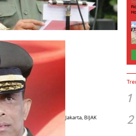
Se
Ra
Ha
HP
Tre
1
2
Jakarta, BIJAK