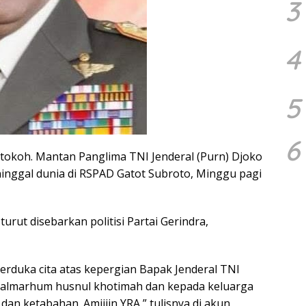
3
4
5
6
tokoh. Mantan Panglima TNI Jenderal (Purn) Djoko
inggal dunia di RSPAD Gatot Subroto, Minggu pagi
urut disebarkan politisi Partai Gerindra,
t berduka cita atas kepergian Bapak Jenderal TNI
almarhum husnul khotimah dan kepada keluarga
dan ketabahan. Amiiiin YRA,” tulisnya di akun