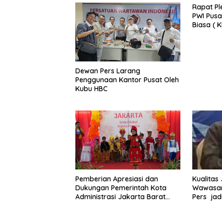
Rapat Pl
PWI Pusa
Biasa ( 
2025 di 
Dewan Pers Larang
Penggunaan Kantor Pusat Oleh
Kubu HBC
Pemberian Apresiasi dan
Kualitas
Dukungan Pemerintah Kota
Wawasan
Administrasi Jakarta Barat
Pers jad
Kepada Yayasan Vina Smart
Era ( VSE ) Dalam Kegiatan