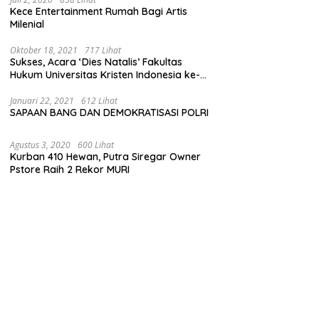
Kece Entertainment Rumah Bagi Artis
Milenial
Oktober 18, 2021
717 Lihat
Sukses, Acara ‘Dies Natalis’ Fakultas
Hukum Universitas Kristen Indonesia ke-
63
Januari 22, 2021
612 Lihat
SAPAAN BANG DAN DEMOKRATISASI POLRI
Agustus 3, 2020
600 Lihat
Kurban 410 Hewan, Putra Siregar Owner
Pstore Raih 2 Rekor MURI