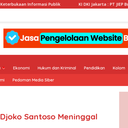
 Publik
KI DKI Jakarta : PT JIEP Buktikan Transparans
a
Ekonomi
Hukum dan Kriminal
Pendidikan
Kolom
ami
Pedoman Media Siber
 Djoko Santoso Meninggal