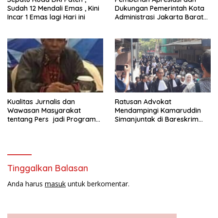
Sudah 12 Mendali Emas , Kini
Dukungan Pemerintah Kota
Incar 1 Emas lagi Hari ini
Administrasi Jakarta Barat
Kepada Yayasan Vina Smart
Era ( VSE ) Dalam Kegiatan
Jelajah Sahabat Perempuan
dan Anak ( SAPA )
Kualitas Jurnalis dan
Ratusan Advokat
Wawasan Masyarakat
Mendampingi Kamaruddin
tentang Pers jadi Program
Simanjuntak di Bareskrim
Utama FEPI
Polri
Tinggalkan Balasan
Anda harus
masuk
untuk berkomentar.