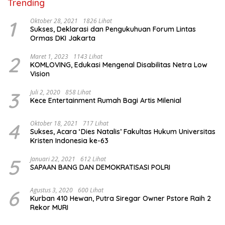
Trending
1
Oktober 28, 2021
1826 Lihat
Sukses, Deklarasi dan Pengukuhuan Forum Lintas
Ormas DKI Jakarta
2
Maret 1, 2023
1143 Lihat
KOMLOVING, Edukasi Mengenal Disabilitas Netra Low
Vision
3
Juli 2, 2020
858 Lihat
Kece Entertainment Rumah Bagi Artis Milenial
4
Oktober 18, 2021
717 Lihat
Sukses, Acara ‘Dies Natalis’ Fakultas Hukum Universitas
Kristen Indonesia ke-63
5
Januari 22, 2021
612 Lihat
SAPAAN BANG DAN DEMOKRATISASI POLRI
6
Agustus 3, 2020
600 Lihat
Kurban 410 Hewan, Putra Siregar Owner Pstore Raih 2
Rekor MURI