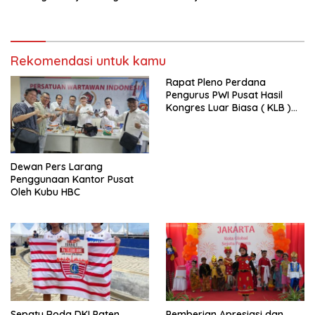
Utama FEPI
Polri
Rekomendasi untuk kamu
Rapat Pleno Perdana
Pengurus PWI Pusat Hasil
Kongres Luar Biasa ( KLB )
Tetapkan HPN 2025 di Riau
Dewan Pers Larang
Penggunaan Kantor Pusat
Oleh Kubu HBC
Sepatu Roda DKI Paten ,
Pemberian Apresiasi dan