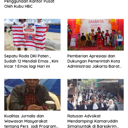
Penggunaan Kantor Pusat
Oleh Kubu HBC
Sepatu Roda DKI Paten ,
Pemberian Apresiasi dan
Sudah 12 Mendali Emas , Kini
Dukungan Pemerintah Kota
Incar 1 Emas lagi Hari ini
Administrasi Jakarta Barat
Kepada Yayasan Vina Smart
Era ( VSE ) Dalam Kegiatan
Jelajah Sahabat Perempuan
dan Anak ( SAPA )
Kualitas Jurnalis dan
Ratusan Advokat
Wawasan Masyarakat
Mendampingi Kamaruddin
tentang Pers jadi Program
Simanjuntak di Bareskrim