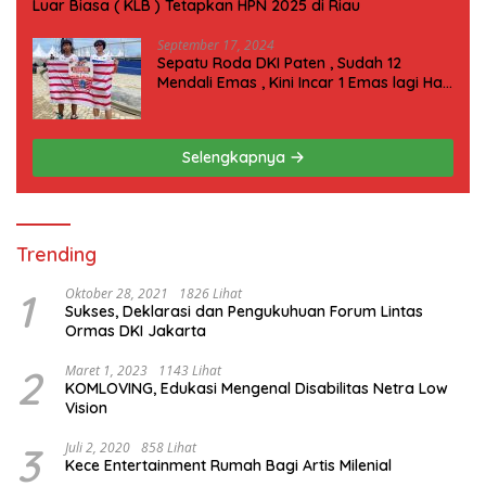
Luar Biasa ( KLB ) Tetapkan HPN 2025 di Riau
September 17, 2024
Sepatu Roda DKI Paten , Sudah 12
Mendali Emas , Kini Incar 1 Emas lagi Hari
ini
Selengkapnya
Trending
1
Oktober 28, 2021
1826 Lihat
Sukses, Deklarasi dan Pengukuhuan Forum Lintas
Ormas DKI Jakarta
2
Maret 1, 2023
1143 Lihat
KOMLOVING, Edukasi Mengenal Disabilitas Netra Low
Vision
3
Juli 2, 2020
858 Lihat
Kece Entertainment Rumah Bagi Artis Milenial