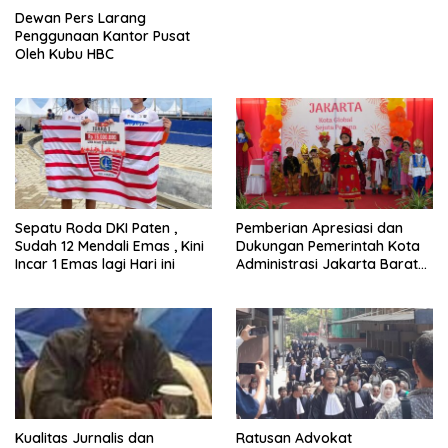
Dewan Pers Larang
Penggunaan Kantor Pusat
Oleh Kubu HBC
Sepatu Roda DKI Paten ,
Pemberian Apresiasi dan
Sudah 12 Mendali Emas , Kini
Dukungan Pemerintah Kota
Incar 1 Emas lagi Hari ini
Administrasi Jakarta Barat
Kepada Yayasan Vina Smart
Era ( VSE ) Dalam Kegiatan
Jelajah Sahabat Perempuan
dan Anak ( SAPA )
Kualitas Jurnalis dan
Ratusan Advokat