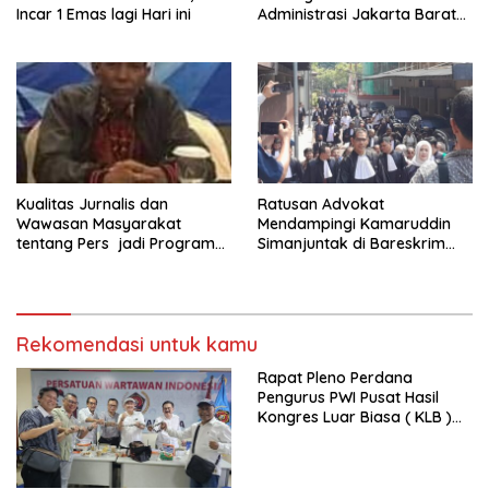
Incar 1 Emas lagi Hari ini
Administrasi Jakarta Barat
Kepada Yayasan Vina Smart
Era ( VSE ) Dalam Kegiatan
Jelajah Sahabat Perempuan
dan Anak ( SAPA )
Kualitas Jurnalis dan
Ratusan Advokat
Wawasan Masyarakat
Mendampingi Kamaruddin
tentang Pers jadi Program
Simanjuntak di Bareskrim
Utama FEPI
Polri
Rekomendasi untuk kamu
Rapat Pleno Perdana
Pengurus PWI Pusat Hasil
Kongres Luar Biasa ( KLB )
Tetapkan HPN 2025 di Riau