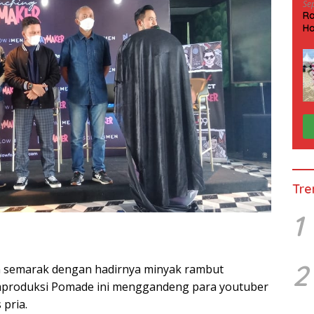
Se
Ra
Ha
HP
Tre
1
2
n semarak dengan hadirnya minyak rambut
mproduksi Pomade ini menggandeng para youtuber
 pria.