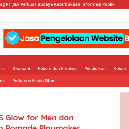
udaya Keterbukaan Informasi Publik
KI DKI Jakarta : P
a
Ekonomi
Hukum dan Kriminal
Pendidikan
Kolom
ami
Pedoman Media Siber
S Glow for Men dan
n Pomade Playmaker