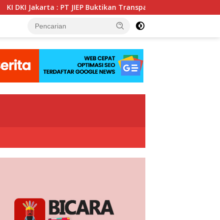
T JIEP Buktikan Transparansi KIP Mampu Perkuat Tata Kelola Per