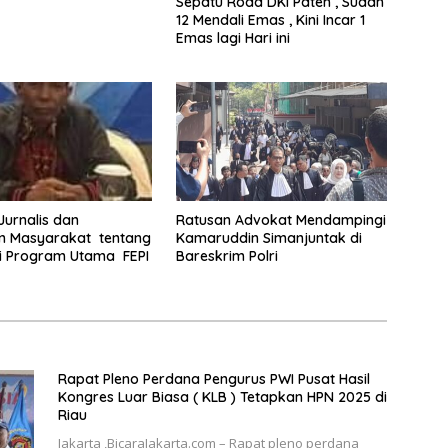
Sepatu Roda DKI Paten , Sudah
12 Mendali Emas , Kini Incar 1
Emas lagi Hari ini
 Jurnalis dan
Ratusan Advokat Mendampingi
 Masyarakat tentang
Kamaruddin Simanjuntak di
i Program Utama FEPI
Bareskrim Polri
Rapat Pleno Perdana Pengurus PWI Pusat Hasil
Kongres Luar Biasa ( KLB ) Tetapkan HPN 2025 di
Riau
Jakarta ,BicaraJakarta.com – Rapat pleno perdana