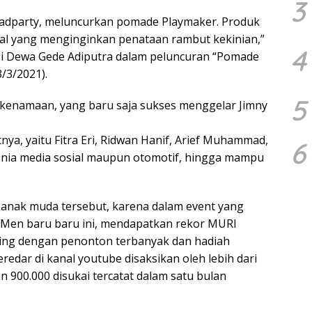
3
oadparty, meluncurkan pomade Playmaker. Produk
al yang menginginkan penataan rambut kekinian,”
4
gi Dewa Gede Adiputra dalam peluncuran “Pomade
3/3/2021).
5
 kenamaan, yang baru saja sukses menggelar Jimny
ya, yaitu Fitra Eri, Ridwan Hanif, Arief Muhammad,
6
unia media sosial maupun otomotif, hingga mampu
anak muda tersebut, karena dalam event yang
 Men baru baru ini, mendapatkan rekor MURI
aring dengan penonton terbanyak dan hadiah
redar di kanal youtube disaksikan oleh lebih dari
n 900.000 disukai tercatat dalam satu bulan