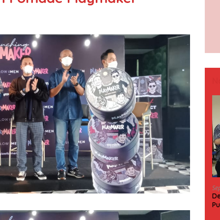
N
Se
De
Pu