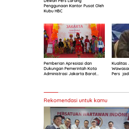
Dewan Pers Larang
Penggunaan Kantor Pusat Oleh
Kubu HBC
Pemberian Apresiasi dan
Kualitas
Dukungan Pemerintah Kota
Wawasan
Administrasi Jakarta Barat
Pers jad
Kepada Yayasan Vina Smart
Era ( VSE ) Dalam Kegiatan
Jelajah Sahabat Perempuan
dan Anak ( SAPA )
Rekomendasi untuk kamu