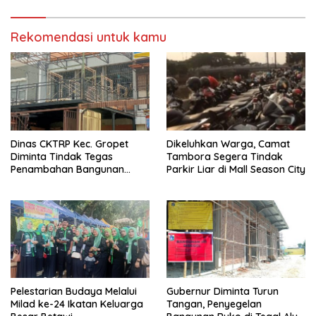
Rekomendasi untuk kamu
Dinas CKTRP Kec. Gropet
Dikeluhkan Warga, Camat
Diminta Tindak Tegas
Tambora Segera Tindak
Penambahan Bangunan
Parkir Liar di Mall Season City
Diduga Tanpa Izin di
Tanjung Duren
Pelestarian Budaya Melalui
Gubernur Diminta Turun
Milad ke-24 Ikatan Keluarga
Tangan, Penyegelan