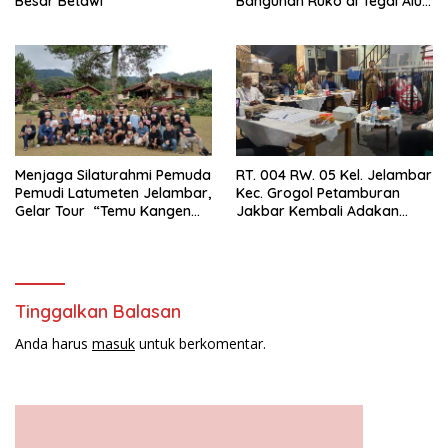
Besar Betawi
Bangunan Ruko di Tegal Alur
Terkait Dugaan IMB Palsu
Menjaga Silaturahmi Pemuda
RT. 004 RW. 05 Kel. Jelambar
Pemudi Latumeten Jelambar,
Kec. Grogol Petamburan
Gelar Tour “Temu Kangen
Jakbar Kembali Adakan
Latumeten”
Peremajaan
Tinggalkan Balasan
Anda harus
masuk
untuk berkomentar.