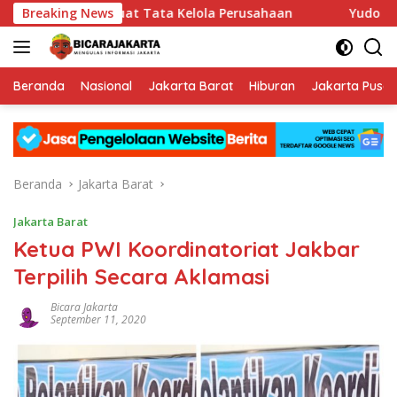
Langsung
pu Perkuat Tata Kelola Perusahaan
Breaking News
Yudo Margono Pimpin
ke
konten
Beranda
Nasional
Jakarta Barat
Hiburan
Jakarta Pusat
Beranda
Jakarta Barat
Jakarta Barat
Ketua PWI Koordinatoriat Jakbar
Terpilih Secara Aklamasi
Bicara Jakarta
September 11, 2020