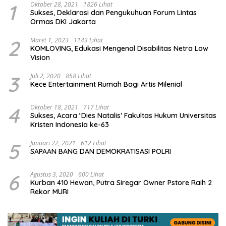
1
Oktober 28, 2021
1826 Lihat
Sukses, Deklarasi dan Pengukuhuan Forum Lintas
Ormas DKI Jakarta
2
Maret 1, 2023
1143 Lihat
KOMLOVING, Edukasi Mengenal Disabilitas Netra Low
Vision
3
Juli 2, 2020
858 Lihat
Kece Entertainment Rumah Bagi Artis Milenial
4
Oktober 18, 2021
717 Lihat
Sukses, Acara ‘Dies Natalis’ Fakultas Hukum Universitas
Kristen Indonesia ke-63
5
Januari 22, 2021
612 Lihat
SAPAAN BANG DAN DEMOKRATISASI POLRI
6
Agustus 3, 2020
600 Lihat
Kurban 410 Hewan, Putra Siregar Owner Pstore Raih 2
Rekor MURI