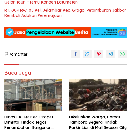
Gelar Tour “Temu Kangen Latumeten”
RT. 004 RW. 05 Kel. Jelambar Kec. Grogol Petamburan Jakbar
Kembali Adakan Peremajaan
Komentar
Baca Juga
Dinas CKTRP Kec. Gropet
Dikeluhkan Warga, Camat
Diminta Tindak Tegas
Tambora Segera Tindak
Penambahan Bangunan
Parkir Liar di Mall Season City