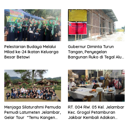
Diduga Tanpa Izin di
Tanjung Duren
Pelestarian Budaya Melalui
Gubernur Diminta Turun
Milad ke-24 Ikatan Keluarga
Tangan, Penyegelan
Besar Betawi
Bangunan Ruko di Tegal Alur
Terkait Dugaan IMB Palsu
Menjaga Silaturahmi Pemuda
RT. 004 RW. 05 Kel. Jelambar
Pemudi Latumeten Jelambar,
Kec. Grogol Petamburan
Gelar Tour “Temu Kangen
Jakbar Kembali Adakan
Latumeten”
Peremajaan